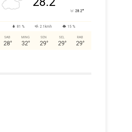
28.2
°
28.2
81 %
2.1kmh
15 %
SAB
MING
SEN
SEL
RAB
28
°
32
°
29
°
29
°
29
°