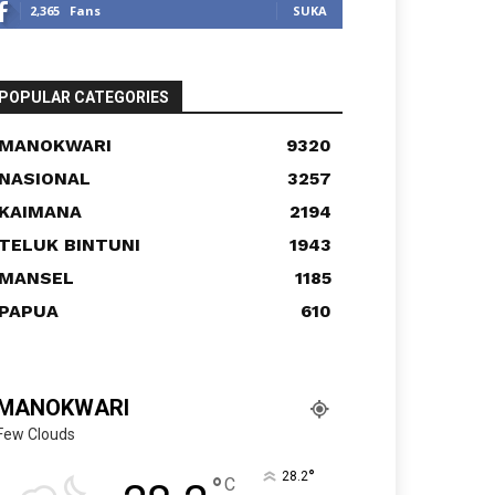
2,365
Fans
SUKA
POPULAR CATEGORIES
MANOKWARI
9320
NASIONAL
3257
KAIMANA
2194
TELUK BINTUNI
1943
MANSEL
1185
PAPUA
610
MANOKWARI
Few Clouds
°
28.2
°
C