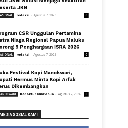
ADI JKN: Solusi Menjaga Keaktifan
eserta JKN
redaksi
-
Agustus 7, 2026
ASIONAL
0
rogram CSR Unggulan Pertamina
atra Niaga Regional Papua Maluku
orong 5 Penghargaan ISRA 2026
redaksi
-
Agustus 7, 2026
ASIONAL
0
uka Festival Kopi Manokwari,
upati Hermus Minta Kopi Arfak
erus Dikembangkan
Redaktur KlikPapua
-
Agustus 7, 2026
ANOKWARI
0
MEDIA SOSIAL KAMI