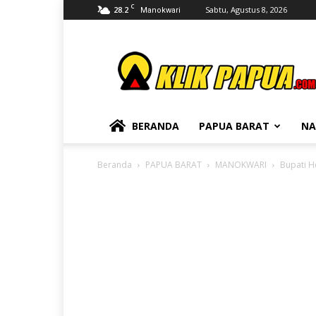
C
28.2
Sabtu, Agustus 8, 2026
Manokwari
KLIKPAPUA
BERANDA
PAPUA BARAT
NA
Beranda
PAPUA BARAT
MANOKWARI
Bupati H