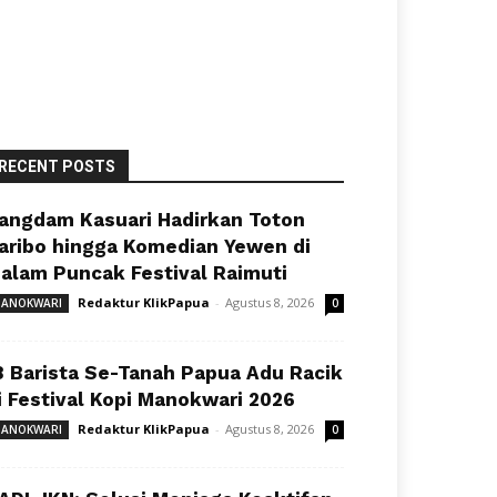
RECENT POSTS
angdam Kasuari Hadirkan Toton
aribo hingga Komedian Yewen di
alam Puncak Festival Raimuti
Redaktur KlikPapua
-
Agustus 8, 2026
ANOKWARI
0
8 Barista Se-Tanah Papua Adu Racik
i Festival Kopi Manokwari 2026
Redaktur KlikPapua
-
Agustus 8, 2026
ANOKWARI
0