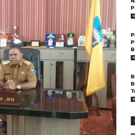
N
P
N
P
P
B
N
B
B
T
M