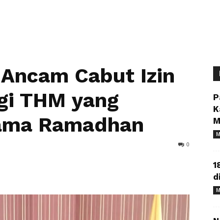
 Ancam Cabut Izin
gi THM yang
P
K
lama Ramadhan
M
M
0
1
d
M