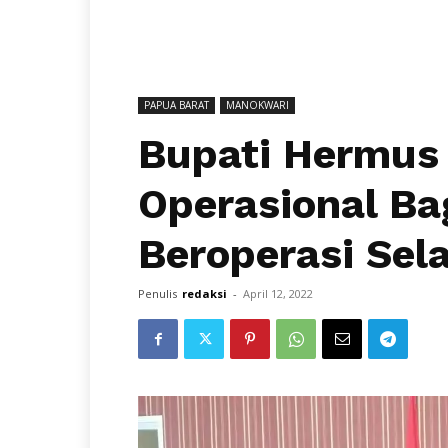
PAPUA BARAT
MANOKWARI
Bupati Hermus
Operasional Ba
Beroperasi Se
Penulis
redaksi
-
April 12, 2022