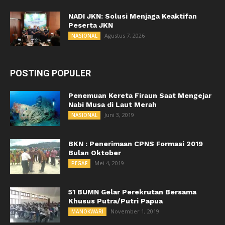
NADI JKN: Solusi Menjaga Keaktifan
Peserta JKN
Agustus 7, 2026
NASIONAL
POSTING POPULER
Penemuan Kereta Firaun Saat Mengejar
Nabi Musa di Laut Merah
Juni 3, 2019
NASIONAL
BKN : Penerimaan CPNS Formasi 2019
Bulan Oktober
Mei 4, 2019
PEGAF
51 BUMN Gelar Perekrutan Bersama
Khusus Putra/Putri Papua
November 1, 2019
MANOKWARI