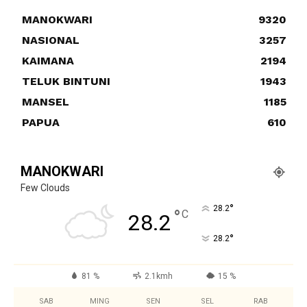
MANOKWARI
9320
NASIONAL
3257
KAIMANA
2194
TELUK BINTUNI
1943
MANSEL
1185
PAPUA
610
MANOKWARI
Few Clouds
°
28.2
°
C
28.2
°
28.2
81 %
2.1kmh
15 %
SAB
MING
SEN
SEL
RAB