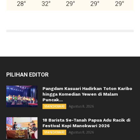
28
°
32
°
29
°
29
°
29
°
PILIHAN EDITOR
Pangdam Kasuari Hadirkan Toton Karibo
hingga Komedian Yewen di Malam
Puncak...
Agustus 8, 2026
MANOKWARI
18 Barista Se-Tanah Papua Adu Racik di
Festival Kopi Manokwari 2026
Agustus 8, 2026
MANOKWARI