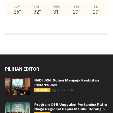
JUM
SAB
MING
SEN
SEL
26
°
32
°
31
°
29
°
29
°
PILIHAN EDITOR
NADI JKN: Solusi Menjaga Keaktifan
Peserta JKN
Agustus 7, 2026
NASIONAL
Program CSR Unggulan Pertamina Patra
Niaga Regional Papua Maluku Borong 5...