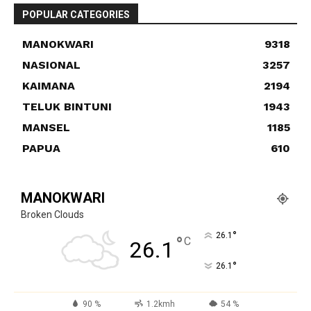
POPULAR CATEGORIES
MANOKWARI
9318
NASIONAL
3257
KAIMANA
2194
TELUK BINTUNI
1943
MANSEL
1185
PAPUA
610
MANOKWARI
Broken Clouds
°
26.1
°
C
26.1
°
26.1
90 %
1.2kmh
54 %