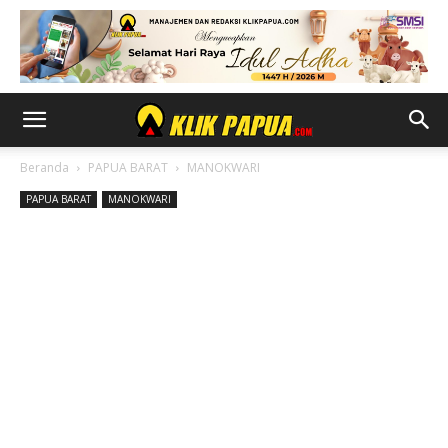
Beranda
PAPUA BARAT
MANOKWARI
PAPUA BARAT
MANOKWARI