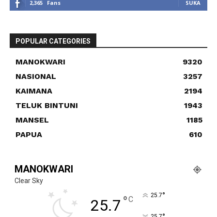
2,365
Fans
SUKA
POPULAR CATEGORIES
MANOKWARI
9320
NASIONAL
3257
KAIMANA
2194
TELUK BINTUNI
1943
MANSEL
1185
PAPUA
610
MANOKWARI
Clear Sky
°
25.7
°
C
25.7
°
25.7