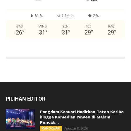
81 %
1.5kmh
2 %
SAB
MING
SEN
SEL
RAB
26
°
31
°
31
°
29
°
29
°
PILIHAN EDITOR
Pangdam Kasuari Hadirkan Toton Karibo
hingga Komedian Yewen di Malam
Puncak...
Agustus 8, 2026
MANOKWARI