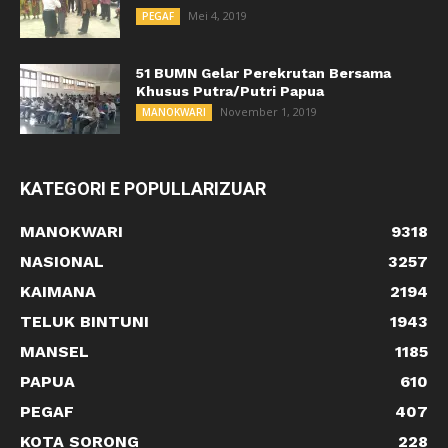
Mei 4, 2019
PEGAF
51 BUMN Gelar Perekrutan Bersama
Khusus Putra/Putri Papua
November 1, 2019
MANOKWARI
KATEGORI E POPULLARIZUAR
MANOKWARI
9318
NASIONAL
3257
KAIMANA
2194
TELUK BINTUNI
1943
MANSEL
1185
PAPUA
610
PEGAF
407
KOTA SORONG
228