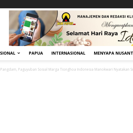
SIONAL
PAPUA
INTERNASIONAL
MENYAPA NUSAN
Pangdam, Paguyuban Sosial Marga Tionghoa Indonesia Manokwari Nyatakan Sia