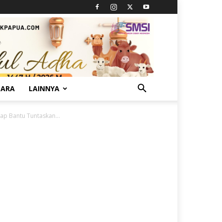
TARA
LAINNYA
p Bantu Tuntaskan...