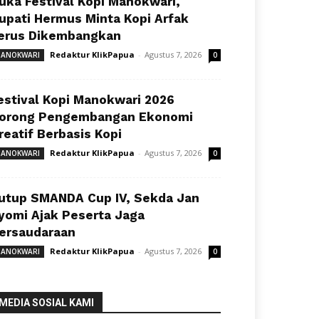
uka Festival Kopi Manokwari,
upati Hermus Minta Kopi Arfak
erus Dikembangkan
Redaktur KlikPapua
-
Agustus 7, 2026
ANOKWARI
0
estival Kopi Manokwari 2026
orong Pengembangan Ekonomi
reatif Berbasis Kopi
Redaktur KlikPapua
-
Agustus 7, 2026
ANOKWARI
0
utup SMANDA Cup IV, Sekda Jan
yomi Ajak Peserta Jaga
ersaudaraan
Redaktur KlikPapua
-
Agustus 7, 2026
ANOKWARI
0
MEDIA SOSIAL KAMI