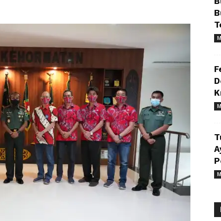
B
B
T
M
F
D
K
M
T
A
P
M