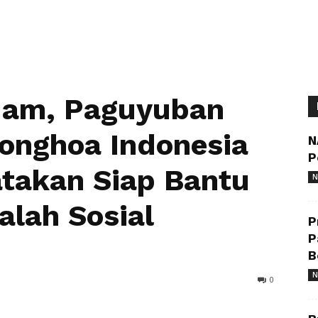
dam, Paguyuban
ionghoa Indonesia
N
P
takan Siap Bantu
N
lah Sosial
P
P
B
N
0