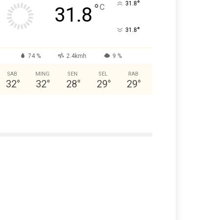
°
31.8
°
C
31.8
°
31.8
74 %
2.4kmh
9 %
SAB
MING
SEN
SEL
RAB
32
°
32
°
28
°
29
°
29
°