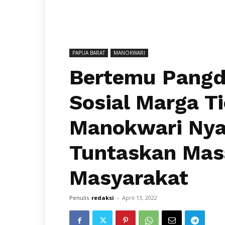
PAPUA BARAT
MANOKWARI
Bertemu Pang
Sosial Marga T
Manokwari Nya
Tuntaskan Masa
Masyarakat
Penulis
redaksi
-
April 13, 2022