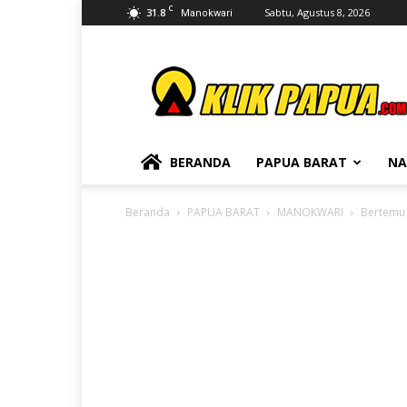
C
31.8
Sabtu, Agustus 8, 2026
Manokwari
KLIKPAPUA
BERANDA
PAPUA BARAT
NA
Beranda
PAPUA BARAT
MANOKWARI
Bertemu 