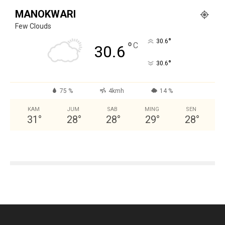
MANOKWARI
Few Clouds
°
30.6
°
C
30.6
°
30.6
75 %
4kmh
14 %
KAM
JUM
SAB
MING
SEN
31
°
28
°
28
°
29
°
28
°