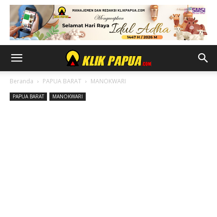
Beranda
PAPUA BARAT
MANOKWARI
PAPUA BARAT
MANOKWARI