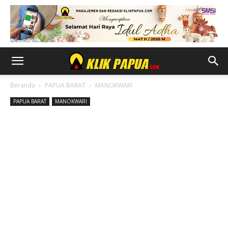
Beranda
PAPUA BARAT
MANOKWARI
PAPUA BARAT
MANOKWARI