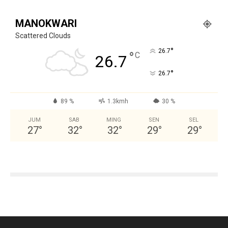
MANOKWARI
Scattered Clouds
°
26.7
°
C
26.7
°
26.7
89 %
1.3kmh
30 %
JUM
SAB
MING
SEN
SEL
27
°
32
°
32
°
29
°
29
°