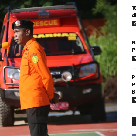
1
d
M
N
P
N
P
P
B
N