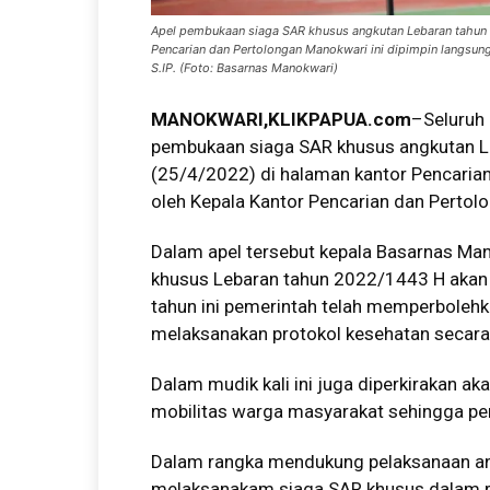
Apel pembukaan siaga SAR khusus angkutan Lebaran tahun 
Pencarian dan Pertolongan Manokwari ini dipimpin langsun
S.IP. (Foto: Basarnas Manokwari)
MANOKWARI,
KLIKPAPUA.com
–Seluruh
pembukaan siaga SAR khusus angkutan Le
(25/4/2022) di halaman kantor Pencarian
oleh Kepala Kantor Pencarian dan Pertolo
Dalam apel tersebut kepala Basarnas M
khusus Lebaran tahun 2022/1443 H akan
tahun ini pemerintah telah memperboleh
melaksanakan protokol kesehatan secara 
Dalam mudik kali ini juga diperkirakan a
mobilitas warga masyarakat sehingga perl
Dalam rangka mendukung pelaksanaan ang
melaksanakam siaga SAR khusus dalam ra