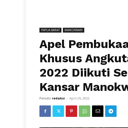
PAPUA BARAT
MANOKWARI
Apel Pembukaa
Khusus Angkut
2022 Diikuti S
Kansar Manokw
Penulis
redaksi
-
April 26, 2022