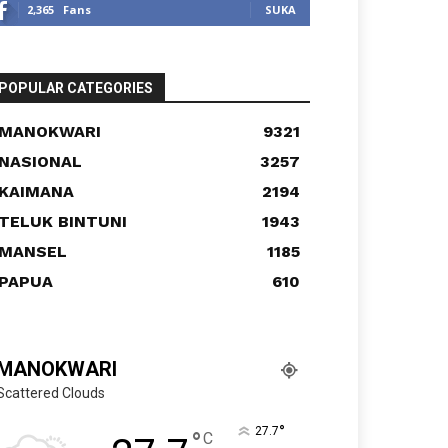
2,365
Fans
SUKA
POPULAR CATEGORIES
MANOKWARI
9321
NASIONAL
3257
KAIMANA
2194
TELUK BINTUNI
1943
MANSEL
1185
PAPUA
610
MANOKWARI
Scattered Clouds
°
27.7
°
C