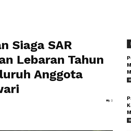
n Siaga SAR
an Lebaran Tahun
P
M
eluruh Anggota
M
M
ari
P
0
K
M
M