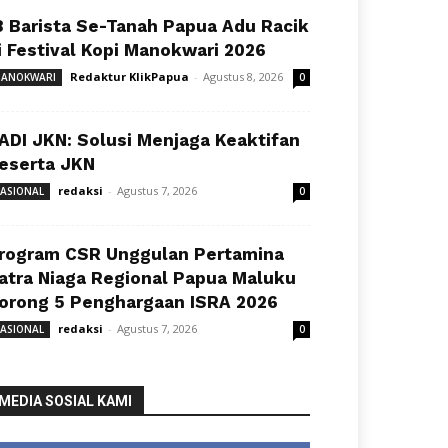
8 Barista Se-Tanah Papua Adu Racik
i Festival Kopi Manokwari 2026
Redaktur KlikPapua
-
Agustus 8, 2026
ANOKWARI
0
ADI JKN: Solusi Menjaga Keaktifan
eserta JKN
redaksi
-
Agustus 7, 2026
ASIONAL
0
rogram CSR Unggulan Pertamina
atra Niaga Regional Papua Maluku
orong 5 Penghargaan ISRA 2026
redaksi
-
Agustus 7, 2026
ASIONAL
0
MEDIA SOSIAL KAMI