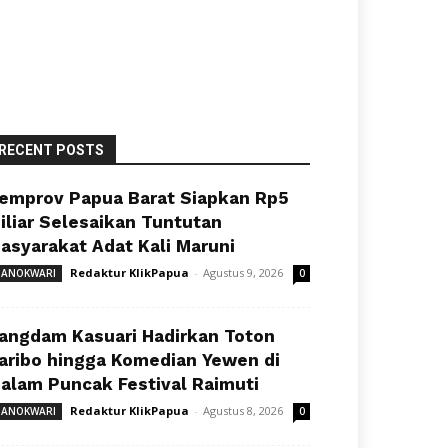
RECENT POSTS
emprov Papua Barat Siapkan Rp5
iliar Selesaikan Tuntutan
asyarakat Adat Kali Maruni
Redaktur KlikPapua
-
Agustus 9, 2026
ANOKWARI
0
angdam Kasuari Hadirkan Toton
aribo hingga Komedian Yewen di
alam Puncak Festival Raimuti
Redaktur KlikPapua
-
Agustus 8, 2026
ANOKWARI
0