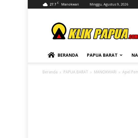
C
27.7
Minggu, Agustus 9, 2026
Manokwari
KLIKPAPUA
BERANDA
PAPUA BARAT
NA
Beranda
PAPUA BARAT
MANOKWARI
Apel Pem