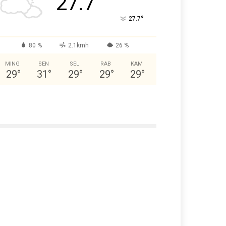
27.7
°
27.7
80 %
2.1kmh
26 %
MING
SEN
SEL
RAB
KAM
29
°
31
°
29
°
29
°
29
°