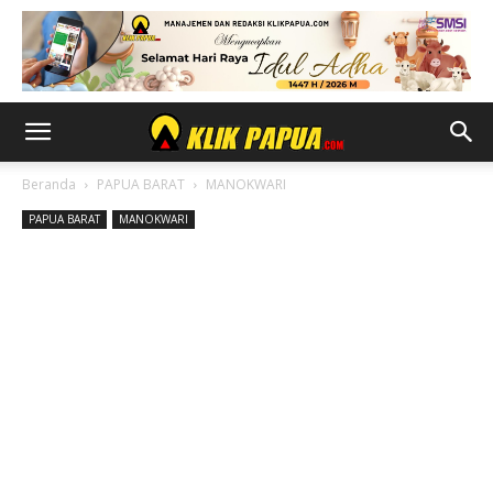
Beranda
PAPUA BARAT
MANOKWARI
PAPUA BARAT
MANOKWARI