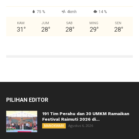
75 %
4kmh
14 %
KAM
JUM
SAB
MING
SEN
31
°
28
°
28
°
29
°
28
°
PILIHAN EDITOR
191 Tim Perahu dan 30 UMKM Ramaikan
Festival Raimuti 2026 di...
Agustus 6, 2026
MANOKWARI