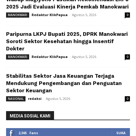
2025 Jadi Evaluasi Kinerja Pemkab Manokwari
Redaktur KlikPapua
-
Agustus 5, 2026
MANOKWARI
0
Paripurna LKPJ Bupati 2025, DPRK Manokwari
Soroti Sektor Kesehatan hingga Insentif
Dokter
Redaktur KlikPapua
-
Agustus 5, 2026
MANOKWARI
0
Stabilitas Sektor Jasa Keuangan Terjaga
Mendukung Pengembangan dan Penguatan
Sektor Keuangan
redaksi
-
Agustus 5, 2026
NASIONAL
0
MEDIA SOSIAL KAMI
2,365
Fans
SUKA