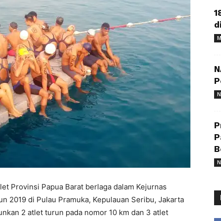
1
d
M
N
P
N
P
P
B
N
let Provinsi Papua Barat berlaga dalam Kejurnas
n 2019 di Pulau Pramuka, Kepulauan Seribu, Jakarta
nkan 2 atlet turun pada nomor 10 km dan 3 atlet