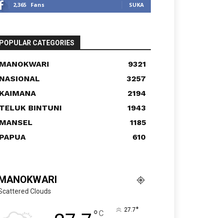
2,365
Fans
SUKA
POPULAR CATEGORIES
MANOKWARI
9321
NASIONAL
3257
KAIMANA
2194
TELUK BINTUNI
1943
MANSEL
1185
PAPUA
610
MANOKWARI
Scattered Clouds
°
27.7
°
C