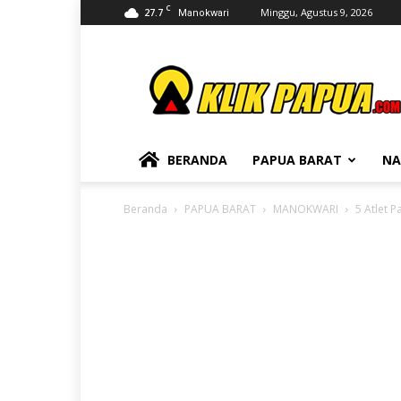
C
27.7
Minggu, Agustus 9, 2026
Manokwari
KLIKPAPUA
BERANDA
PAPUA BARAT
NA
Beranda
PAPUA BARAT
MANOKWARI
5 Atlet 