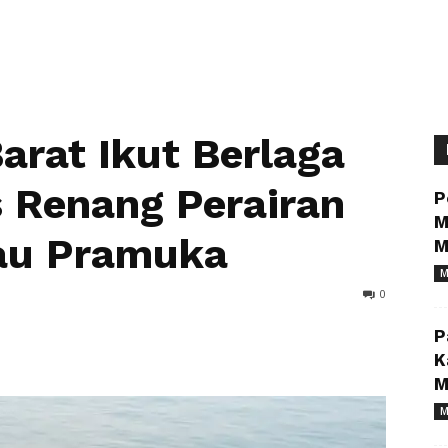
arat Ikut Berlaga
 Renang Perairan
P
M
lau Pramuka
M
M
0
P
K
M
M