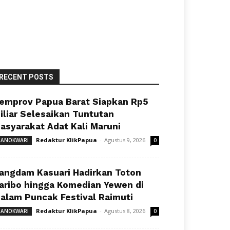
RECENT POSTS
emprov Papua Barat Siapkan Rp5
iliar Selesaikan Tuntutan
asyarakat Adat Kali Maruni
Redaktur KlikPapua
-
Agustus 9, 2026
ANOKWARI
0
angdam Kasuari Hadirkan Toton
aribo hingga Komedian Yewen di
alam Puncak Festival Raimuti
Redaktur KlikPapua
-
Agustus 8, 2026
ANOKWARI
0