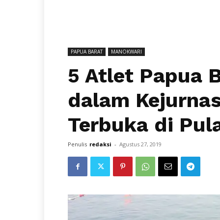
PAPUA BARAT
MANOKWARI
5 Atlet Papua B
dalam Kejurnas
Terbuka di Pu
Penulis
redaksi
-
Agustus 27, 2019