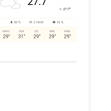
27.7
°
27.7
80 %
2.1kmh
26 %
MING
SEN
SEL
RAB
KAM
29
°
31
°
29
°
29
°
29
°