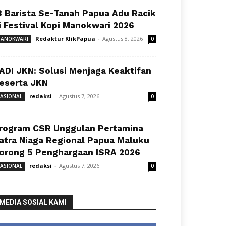
8 Barista Se-Tanah Papua Adu Racik
i Festival Kopi Manokwari 2026
Redaktur KlikPapua
-
Agustus 8, 2026
ANOKWARI
0
ADI JKN: Solusi Menjaga Keaktifan
eserta JKN
redaksi
-
Agustus 7, 2026
ASIONAL
0
rogram CSR Unggulan Pertamina
atra Niaga Regional Papua Maluku
orong 5 Penghargaan ISRA 2026
redaksi
-
Agustus 7, 2026
ASIONAL
0
MEDIA SOSIAL KAMI