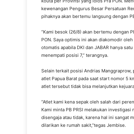
kouta per Provinsi yang lolos Pra PON. Men
kewenangan Pengurus Besar Persatuan Rena
pihaknya akan bertemu langsung dengan PB 
“Kami besok (26/8) akan bertemu dengan PB
PON. Saya optimis ini akan diakomodir oleh
otomatis apabila DKI dan JABAR hanya satu 
menempati posisi 7,” terangnya.
Selain terkait posisi Andrias Manggraprow,
atlet Papua Barat pada saat start nomor 5 k
atlet tersebut tidak bisa melanjutkan kejua
“Atlet kami kena sepak oleh salah dari pere
Kami minta PB PRSI melakukan investigasi m
disengaja atau tidak, karena hal ini sangat 
dilarikan ke rumah sakit,”tegas Jembise.