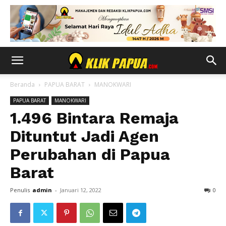
Beranda
PAPUA BARAT
MANOKWARI
PAPUA BARAT
MANOKWARI
1.496 Bintara Remaja
Dituntut Jadi Agen
Perubahan di Papua
Barat
Penulis
admin
-
Januari 12, 2022
0