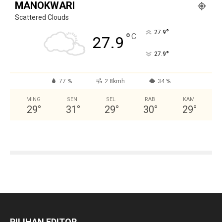
MANOKWARI
Scattered Clouds
°
27.9
°
C
27.9
°
27.9
77 %
2.8kmh
34 %
MING
SEN
SEL
RAB
KAM
29
°
31
°
29
°
30
°
29
°
PILIHAN EDITOR