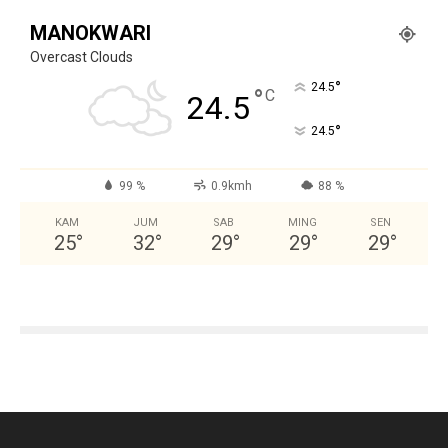
MANOKWARI
Overcast Clouds
°
24.5
°
C
24.5
°
24.5
99 %
0.9kmh
88 %
KAM
JUM
SAB
MING
SEN
25
°
32
°
29
°
29
°
29
°