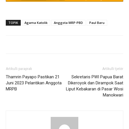
TOPIK
Agama Katolik
Anggota MRP-PBD
Paul Baru
Artikulli paraprak
Artikulli tjetër
Thamrin Payapo Pastikan 21
Sekretaris PWI Papua Barat
Juni 2023 Pelantikan Anggota
Dikeroyok dan Dirampok Saat
MRPB
Liput Kebakaran di Pasar Wosi
Manokwari