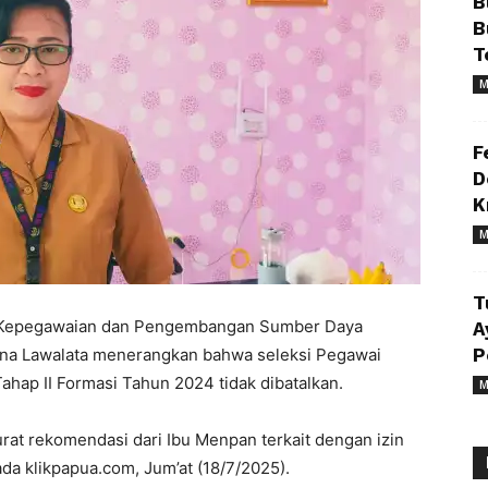
B
B
T
M
F
D
K
M
T
 Kepegawaian dan Pengembangan Sumber Daya
A
na Lawalata menerangkan bahwa seleksi Pegawai
P
ahap II Formasi Tahun 2024 tidak dibatalkan.
M
rat rekomendasi dari Ibu Menpan terkait dengan izin
da klikpapua.com, Jum’at (18/7/2025).