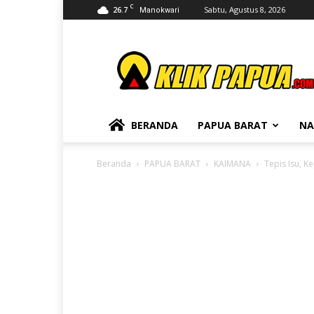
C
26.7
Sabtu, Agustus 8, 2026
Manokwari
KLIKPAPUA
BERANDA
PAPUA BARAT
NA
Beranda
PAPUA BARAT
KAIMANA
Tepis Isu, K