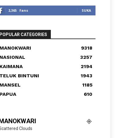
2,365
Fans
SUKA
POPULAR CATEGORIES
MANOKWARI
9318
NASIONAL
3257
KAIMANA
2194
TELUK BINTUNI
1943
MANSEL
1185
PAPUA
610
MANOKWARI
Scattered Clouds