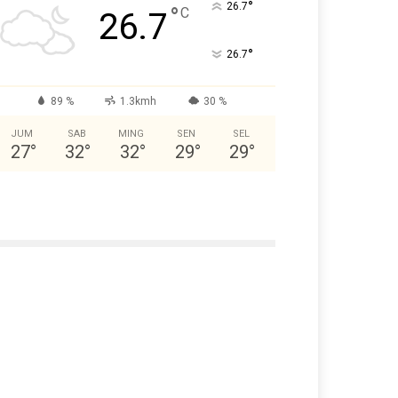
°
26.7
°
C
26.7
°
26.7
89 %
1.3kmh
30 %
JUM
SAB
MING
SEN
SEL
27
°
32
°
32
°
29
°
29
°