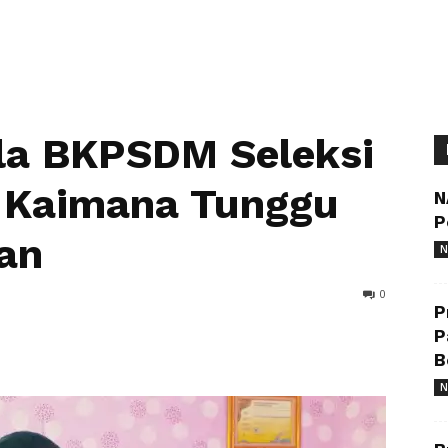
ala BKPSDM Seleksi
i Kaimana Tunggu
N
P
an
N
0
P
P
B
N