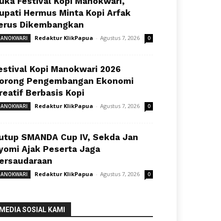
uka Festival Kopi Manokwari,
upati Hermus Minta Kopi Arfak
erus Dikembangkan
Redaktur KlikPapua
-
Agustus 7, 2026
ANOKWARI
0
estival Kopi Manokwari 2026
orong Pengembangan Ekonomi
reatif Berbasis Kopi
Redaktur KlikPapua
-
Agustus 7, 2026
ANOKWARI
0
utup SMANDA Cup IV, Sekda Jan
yomi Ajak Peserta Jaga
ersaudaraan
Redaktur KlikPapua
-
Agustus 7, 2026
ANOKWARI
0
MEDIA SOSIAL KAMI