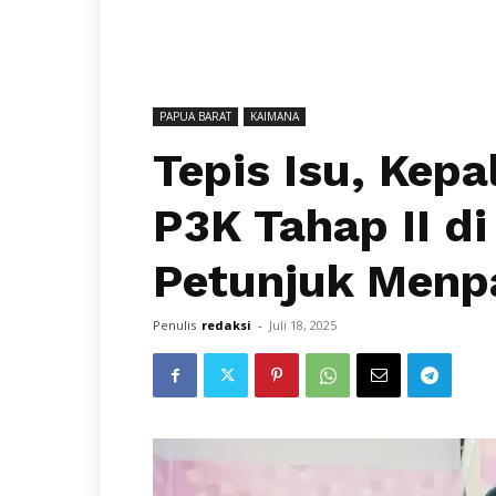
PAPUA BARAT
KAIMANA
Tepis Isu, Kep
P3K Tahap II d
Petunjuk Menp
Penulis
redaksi
-
Juli 18, 2025