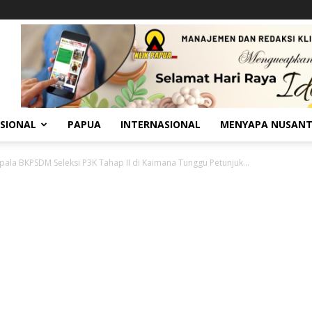
SIONAL
PAPUA
INTERNASIONAL
MENYAPA NUSAN
epala BKPSDM Seleksi P3K Tahap II di Kaimana Tunggu Petunjuk...