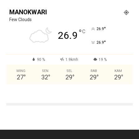
MANOKWARI
Few Clouds
°
26.9
°
C
26.9
°
26.9
90 %
1.9kmh
19 %
MING
SEN
SEL
RAB
KAM
27
°
32
°
29
°
29
°
29
°