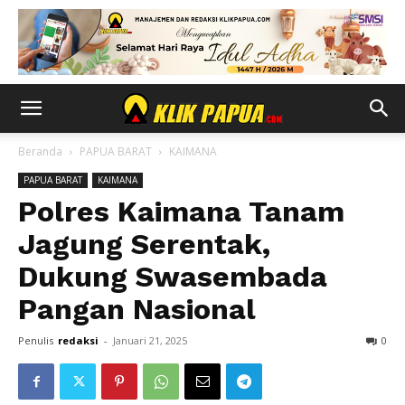
Beranda
PAPUA BARAT
KAIMANA
PAPUA BARAT
KAIMANA
Polres Kaimana Tanam
Jagung Serentak,
Dukung Swasembada
Pangan Nasional
Penulis
redaksi
-
Januari 21, 2025
0