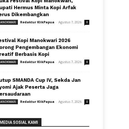
uka Festival Kopi Manokwari,
upati Hermus Minta Kopi Arfak
erus Dikembangkan
Redaktur KlikPapua
-
Agustus 7, 2026
ANOKWARI
0
estival Kopi Manokwari 2026
orong Pengembangan Ekonomi
reatif Berbasis Kopi
Redaktur KlikPapua
-
Agustus 7, 2026
ANOKWARI
0
utup SMANDA Cup IV, Sekda Jan
yomi Ajak Peserta Jaga
ersaudaraan
Redaktur KlikPapua
-
Agustus 7, 2026
ANOKWARI
0
MEDIA SOSIAL KAMI