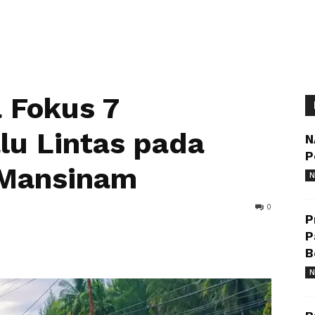
 Fokus 7
lu Lintas pada
N
P
 Mansinam
N
0
P
P
B
N