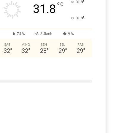
°
31.8
°
C
31.8
°
31.8
74 %
2.4kmh
9 %
SAB
MING
SEN
SEL
RAB
32
°
32
°
28
°
29
°
29
°