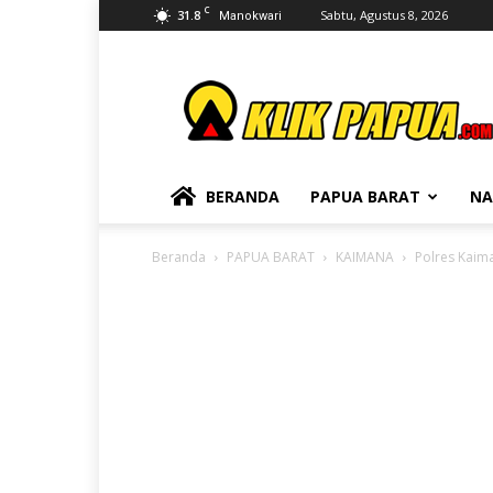
C
31.8
Sabtu, Agustus 8, 2026
Manokwari
KLIKPAPUA
BERANDA
PAPUA BARAT
NA
Beranda
PAPUA BARAT
KAIMANA
Polres Kaim