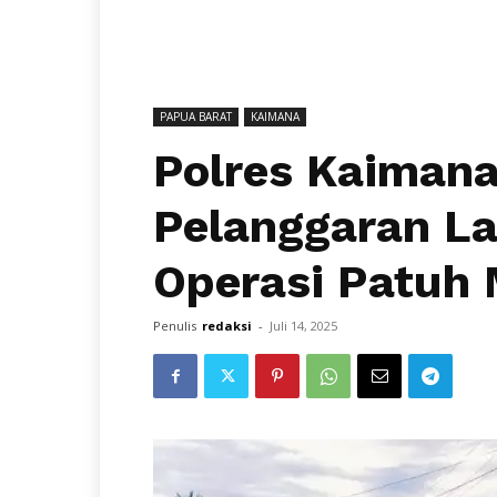
PAPUA BARAT
KAIMANA
Polres Kaimana
Pelanggaran La
Operasi Patuh
Penulis
redaksi
-
Juli 14, 2025