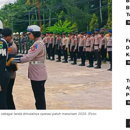
B
B
T
M
F
D
K
M
T
A
P
M
 sebagai tanda dimulainya operasi patuh mansinam 2025. (Foto: