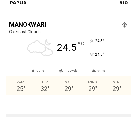
PAPUA
610
MANOKWARI
Overcast Clouds
°
24.5
°
C
24.5
°
24.5
99 %
0.9kmh
88 %
KAM
JUM
SAB
MING
SEN
25
°
32
°
29
°
29
°
29
°