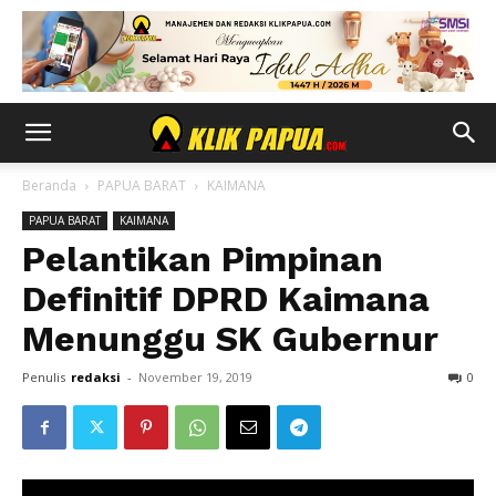
Beranda
PAPUA BARAT
KAIMANA
PAPUA BARAT
KAIMANA
Pelantikan Pimpinan
Definitif DPRD Kaimana
Menunggu SK Gubernur
Penulis
redaksi
-
November 19, 2019
0