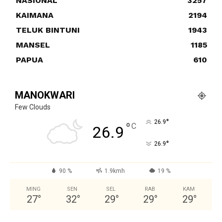
NASIONAL
3257
KAIMANA
2194
TELUK BINTUNI
1943
MANSEL
1185
PAPUA
610
MANOKWARI
Few Clouds
°
26.9
°
C
26.9
°
26.9
90 %
1.9kmh
19 %
MING
SEN
SEL
RAB
KAM
27
°
32
°
29
°
29
°
29
°