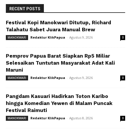
RECENT POSTS
Festival Kopi Manokwari Ditutup, Richard
Talahatu Sabet Juara Manual Brew
Redaktur KlikPapua
-
Agustus 9, 2026
MANOKWARI
0
Pemprov Papua Barat Siapkan Rp5 Miliar
Selesaikan Tuntutan Masyarakat Adat Kali
Maruni
Redaktur KlikPapua
-
Agustus 9, 2026
MANOKWARI
0
Pangdam Kasuari Hadirkan Toton Karibo
hingga Komedian Yewen di Malam Puncak
Festival Raimuti
Redaktur KlikPapua
-
Agustus 8, 2026
MANOKWARI
0