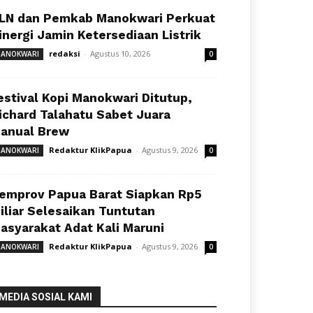
LN dan Pemkab Manokwari Perkuat
inergi Jamin Ketersediaan Listrik
redaksi
-
Agustus 10, 2026
ANOKWARI
0
estival Kopi Manokwari Ditutup,
ichard Talahatu Sabet Juara
anual Brew
Redaktur KlikPapua
-
Agustus 9, 2026
ANOKWARI
0
emprov Papua Barat Siapkan Rp5
iliar Selesaikan Tuntutan
asyarakat Adat Kali Maruni
Redaktur KlikPapua
-
Agustus 9, 2026
ANOKWARI
0
MEDIA SOSIAL KAMI