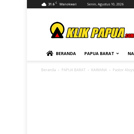
C
31.6
Senin, Agustus 10, 2026
Manokwari
KLIKPAPUA
BERANDA
PAPUA BARAT
NA
Beranda
PAPUA BARAT
KAIMANA
Pastor Aloy