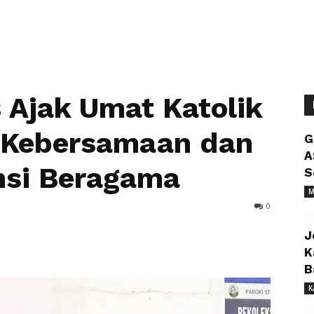
s Ajak Umat Katolik
 Kebersamaan dan
G
A
nsi Beragama
S
M
0
J
K
B
K