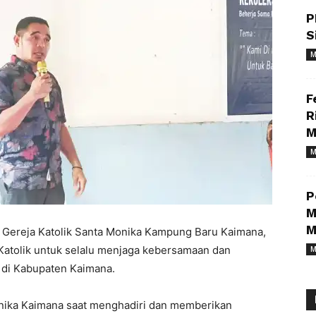
P
S
M
F
R
M
M
P
M
M
i Gereja Katolik Santa Monika Kampung Baru Kaimana,
Katolik untuk selalu menjaga kebersamaan dan
M
 di Kabupaten Kaimana.
onika Kaimana saat menghadiri dan memberikan