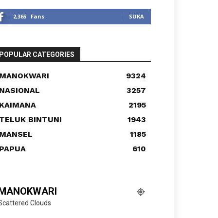
2,365
Fans
SUKA
POPULAR CATEGORIES
MANOKWARI
9324
NASIONAL
3257
KAIMANA
2195
TELUK BINTUNI
1943
MANSEL
1185
PAPUA
610
MANOKWARI
Scattered Clouds