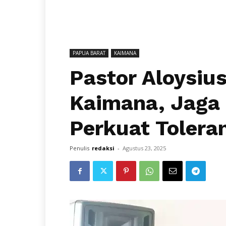
PAPUA BARAT
KAIMANA
Pastor Aloysiu
Kaimana, Jaga
Perkuat Tolera
Penulis
redaksi
-
Agustus 23, 2025