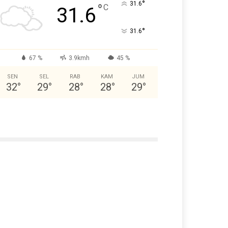
°
31.6
°
C
31.6
°
31.6
67 %
3.9kmh
45 %
SEN
SEL
RAB
KAM
JUM
32
°
29
°
28
°
28
°
29
°