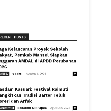
RECENT POSTS
aga Kelancaran Proyek Sekolah
akyat, Pemkab Mansel Siapkan
nggaran AMDAL di APBD Perubahan
026
redaksi
-
Agustus 6, 2026
ANSEL
0
asdam Kasuari: Festival Raimuti
angkitkan Tradisi Barter Teluk
oreri dan Arfak
Redaktur KlikPapua
-
Agustus 6, 2026
ANOKWARI
0