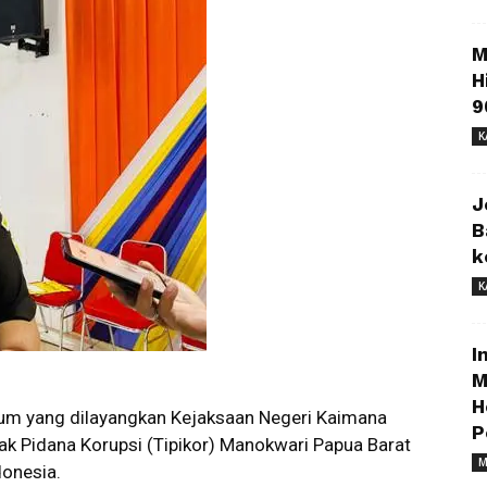
M
H
9
K
J
B
k
K
I
M
H
um yang dilayangkan Kejaksaan Negeri Kaimana
P
ak Pidana Korupsi (Tipikor) Manokwari Papua Barat
M
onesia.