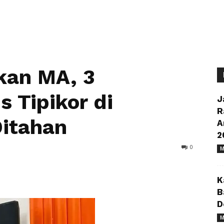
kan MA, 3
 Tipikor di
J
R
Ditahan
A
2
0
M
K
B
D
M