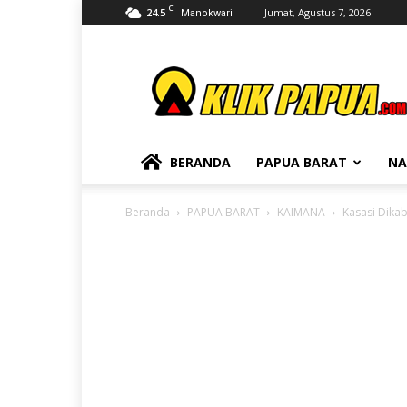
C
24.5
Jumat, Agustus 7, 2026
Manokwari
KLIKPAPUA
BERANDA
PAPUA BARAT
NA
Beranda
PAPUA BARAT
KAIMANA
Kasasi Dikab