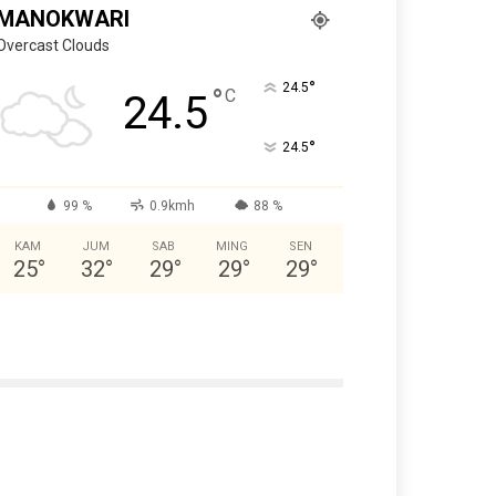
MANOKWARI
Overcast Clouds
°
24.5
°
C
24.5
°
24.5
99 %
0.9kmh
88 %
KAM
JUM
SAB
MING
SEN
25
°
32
°
29
°
29
°
29
°