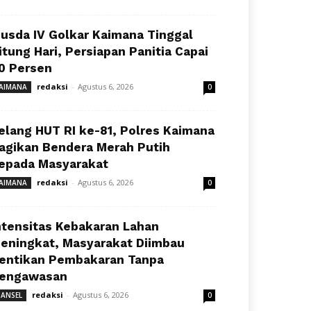
usda IV Golkar Kaimana Tinggal
itung Hari, Persiapan Panitia Capai
0 Persen
redaksi
-
Agustus 6, 2026
AIMANA
0
elang HUT RI ke-81, Polres Kaimana
agikan Bendera Merah Putih
epada Masyarakat
redaksi
-
Agustus 6, 2026
AIMANA
0
ntensitas Kebakaran Lahan
eningkat, Masyarakat Diimbau
entikan Pembakaran Tanpa
engawasan
redaksi
-
Agustus 6, 2026
ANSEL
0