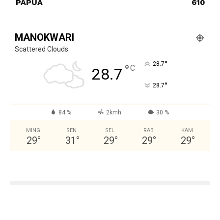
PAPUA
610
MANOKWARI
Scattered Clouds
°
28.7
°
C
28.7
°
28.7
84 %
2kmh
30 %
MING
SEN
SEL
RAB
KAM
29
°
31
°
29
°
29
°
29
°