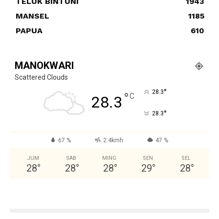
TELUK BINTUNI
1943
MANSEL
1185
PAPUA
610
MANOKWARI
Scattered Clouds
°
28.3
°
C
28.3
°
28.3
67 %
2.4kmh
47 %
JUM
SAB
MING
SEN
SEL
28
°
28
°
28
°
29
°
28
°