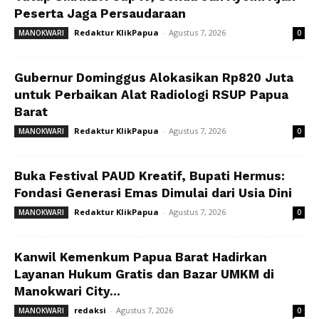
Peserta Jaga Persaudaraan
Redaktur KlikPapua
-
Agustus 7, 2026
MANOKWARI
0
Gubernur Dominggus Alokasikan Rp820 Juta
untuk Perbaikan Alat Radiologi RSUP Papua
Barat
Redaktur KlikPapua
-
Agustus 7, 2026
MANOKWARI
0
Buka Festival PAUD Kreatif, Bupati Hermus:
Fondasi Generasi Emas Dimulai dari Usia Dini
Redaktur KlikPapua
-
Agustus 7, 2026
MANOKWARI
0
Kanwil Kemenkum Papua Barat Hadirkan
Layanan Hukum Gratis dan Bazar UMKM di
Manokwari City...
redaksi
-
Agustus 7, 2026
MANOKWARI
0