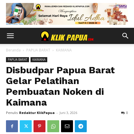
Beranda
PAPUA BARAT
KAIMANA
PAPUA BARAT
KAIMANA
Disbudpar Papua Barat
Gelar Pelatihan
Pembuatan Noken di
Kaimana
Penulis
Redaktur KlikPapua
-
Juni 3, 2026
0