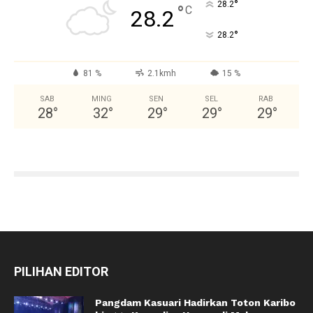
°
28.2
°
C
28.2
°
28.2
81 %
2.1kmh
15 %
SAB
MING
SEN
SEL
RAB
28
°
32
°
29
°
29
°
29
°
PILIHAN EDITOR
Pangdam Kasuari Hadirkan Toton Karibo