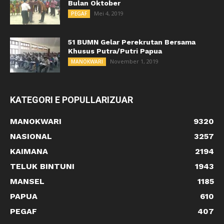
Bulan Oktober
Mei 4, 2019
PEGAF
51 BUMN Gelar Perekrutan Bersama
Khusus Putra/Putri Papua
November 1, 2019
MANOKWARI
KATEGORI E POPULLARIZUAR
MANOKWARI
9320
NASIONAL
3257
KAIMANA
2194
TELUK BINTUNI
1943
MANSEL
1185
PAPUA
610
PEGAF
407