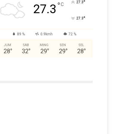
°
27.3
°
C
27.3
°
27.3
89 %
0.9kmh
72 %
JUM
SAB
MING
SEN
SEL
28
°
32
°
29
°
29
°
28
°