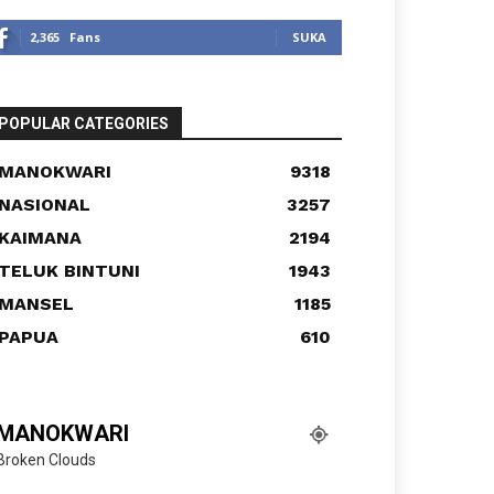
2,365
Fans
SUKA
POPULAR CATEGORIES
MANOKWARI
9318
NASIONAL
3257
KAIMANA
2194
TELUK BINTUNI
1943
MANSEL
1185
PAPUA
610
MANOKWARI
Broken Clouds