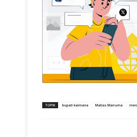
TOPIK
bupati kaimana
Matias Mairuma
men