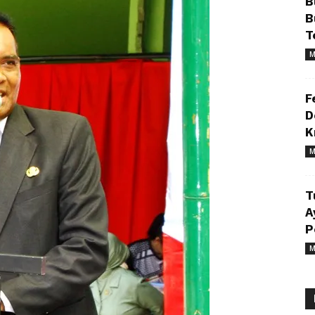
B
B
T
M
F
D
K
M
T
A
P
M