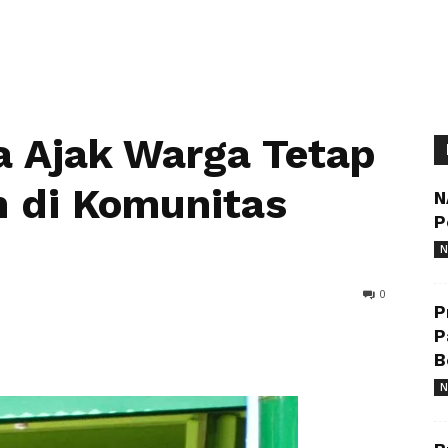
 Ajak Warga Tetap
 di Komunitas
N
P
N
0
P
P
B
N