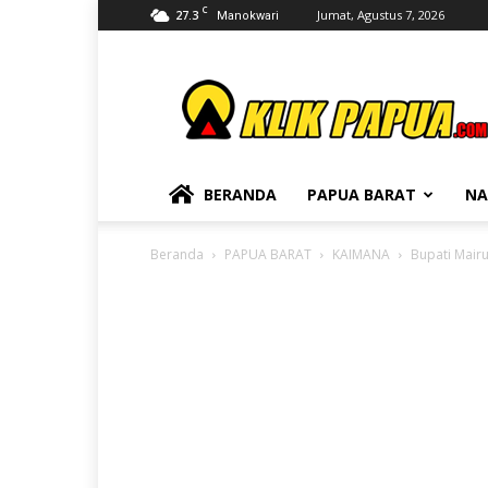
C
27.3
Jumat, Agustus 7, 2026
Manokwari
KLIKPAPUA
BERANDA
PAPUA BARAT
NA
Beranda
PAPUA BARAT
KAIMANA
Bupati Mair