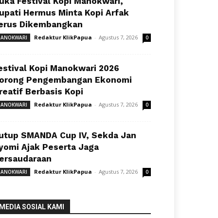
uka Festival Kopi Manokwari,
upati Hermus Minta Kopi Arfak
erus Dikembangkan
Redaktur KlikPapua
-
Agustus 7, 2026
ANOKWARI
0
estival Kopi Manokwari 2026
orong Pengembangan Ekonomi
reatif Berbasis Kopi
Redaktur KlikPapua
-
Agustus 7, 2026
ANOKWARI
0
utup SMANDA Cup IV, Sekda Jan
yomi Ajak Peserta Jaga
ersaudaraan
Redaktur KlikPapua
-
Agustus 7, 2026
ANOKWARI
0
MEDIA SOSIAL KAMI