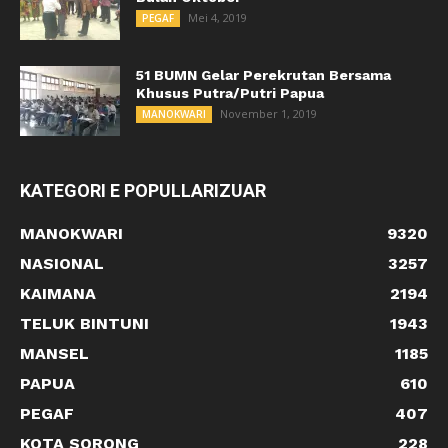
Mei 4, 2019
PEGAF
51 BUMN Gelar Perekrutan Bersama
Khusus Putra/Putri Papua
November 1, 2019
MANOKWARI
KATEGORI E POPULLARIZUAR
MANOKWARI
9320
NASIONAL
3257
KAIMANA
2194
TELUK BINTUNI
1943
MANSEL
1185
PAPUA
610
PEGAF
407
KOTA SORONG
228