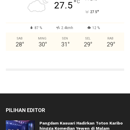
°
C
27.5
°
27.5
87 %
2.4kmh
12 %
SAB
MING
SEN
SEL
RAB
28
°
30
°
31
°
29
°
29
°
PILIHAN EDITOR
Pangdam Kasuari Hadirkan Toton Karibo
hingga Komedian Yewen di Malam