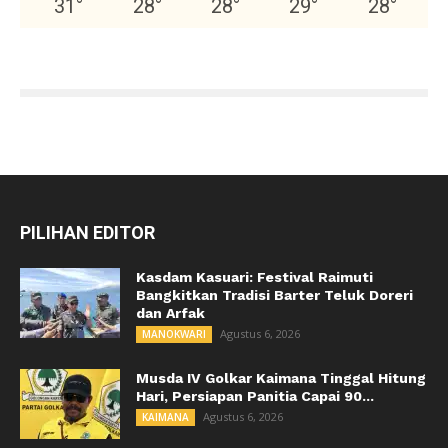
31
°
28
°
28
°
29
°
28
°
PILIHAN EDITOR
Kasdam Kasuari: Festival Raimuti
Bangkitkan Tradisi Barter Teluk Doreri
dan Arfak
Agustus 6, 2026
MANOKWARI
Musda IV Golkar Kaimana Tinggal Hitung
Hari, Persiapan Panitia Capai 90...
Agustus 6, 2026
KAIMANA