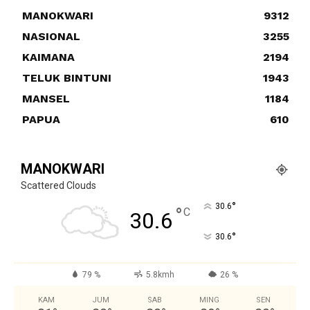
MANOKWARI
9312
NASIONAL
3255
KAIMANA
2194
TELUK BINTUNI
1943
MANSEL
1184
PAPUA
610
MANOKWARI
Scattered Clouds
°
30.6
°
C
30.6
°
30.6
79 %
5.8kmh
26 %
KAM
JUM
SAB
MING
SEN