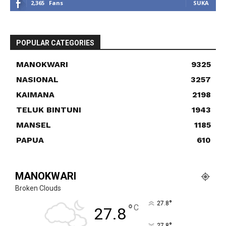
2,365
Fans
SUKA
POPULAR CATEGORIES
MANOKWARI
9325
NASIONAL
3257
KAIMANA
2198
TELUK BINTUNI
1943
MANSEL
1185
PAPUA
610
MANOKWARI
Broken Clouds
°
27.8
°
C
27.8
°
27.8