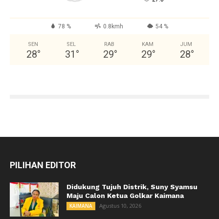
78 %
0.8kmh
54 %
SEN
SEL
RAB
KAM
JUM
28
°
31
°
29
°
29
°
28
°
PILIHAN EDITOR
Didukung Tujuh Distrik, Suny Syamsu
Maju Calon Ketua Golkar Kaimana
Agustus 10, 2026
KAIMANA