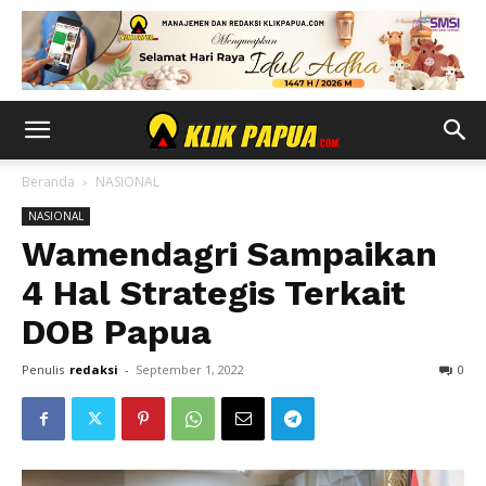
Beranda
NASIONAL
NASIONAL
Wamendagri Sampaikan
4 Hal Strategis Terkait
DOB Papua
Penulis
redaksi
-
September 1, 2022
0