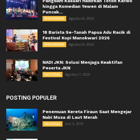
Pangdam Kasuari Hadirkan Toton Karibo
hingga Komedian Yewen di Malam
Puncak...
Agustus 8, 2026
MANOKWARI
18 Barista Se-Tanah Papua Adu Racik di
Festival Kopi Manokwari 2026
Agustus 8, 2026
MANOKWARI
NADI JKN: Solusi Menjaga Keaktifan
Peserta JKN
Agustus 7, 2026
NASIONAL
POSTING POPULER
Penemuan Kereta Firaun Saat Mengejar
Nabi Musa di Laut Merah
Juni 3, 2019
NASIONAL