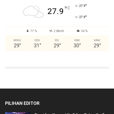
°
27.9
°
C
27.9
°
27.9
77 %
2.8kmh
34 %
MING
SEN
SEL
RAB
KAM
29
°
31
°
29
°
30
°
29
°
PILIHAN EDITOR