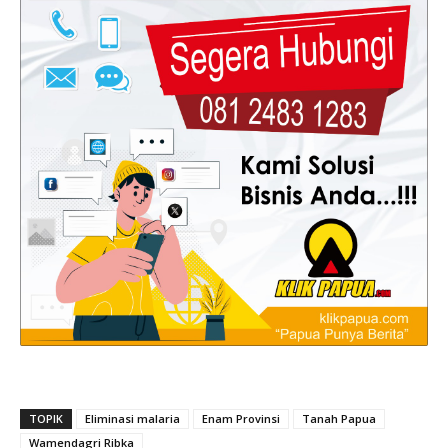
TOPIK
Eliminasi malaria
Enam Provinsi
Tanah Papua
Wamendagri Ribka