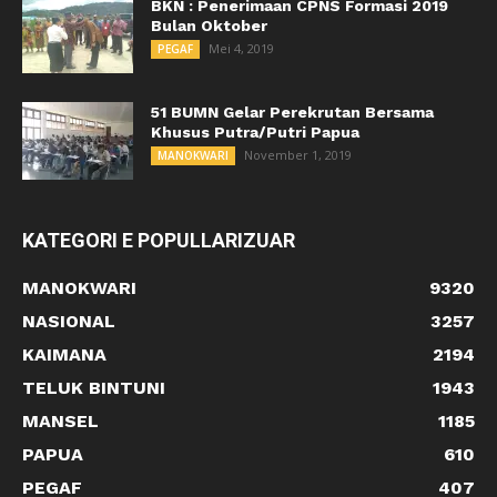
BKN : Penerimaan CPNS Formasi 2019
Bulan Oktober
Mei 4, 2019
PEGAF
51 BUMN Gelar Perekrutan Bersama
Khusus Putra/Putri Papua
November 1, 2019
MANOKWARI
KATEGORI E POPULLARIZUAR
MANOKWARI
9320
NASIONAL
3257
KAIMANA
2194
TELUK BINTUNI
1943
MANSEL
1185
PAPUA
610
PEGAF
407