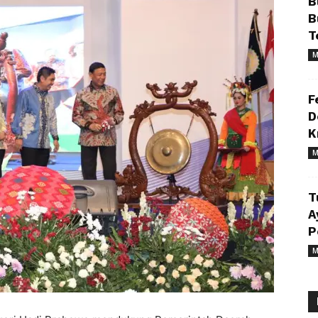
B
B
T
M
F
D
K
M
T
A
P
M