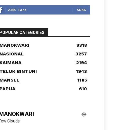
2,365
Fans
SUKA
POPULAR CATEGORIES
MANOKWARI
9318
NASIONAL
3257
KAIMANA
2194
TELUK BINTUNI
1943
MANSEL
1185
PAPUA
610
MANOKWARI
Few Clouds