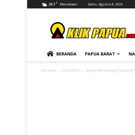
C
28.3
Sabtu, Agustus 8, 2026
Manokwari
KLIKPAPUA
BERANDA
PAPUA BARAT
NA
Beranda
NASIONAL
Sekjen Kemendagri Dukung P