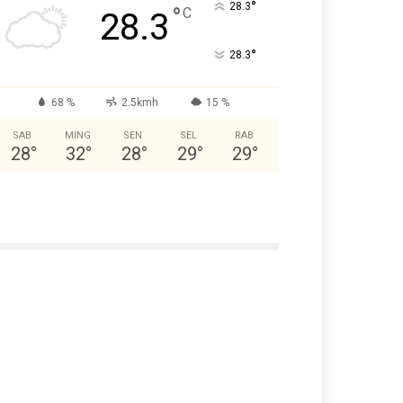
°
28.3
°
C
28.3
°
28.3
68 %
2.5kmh
15 %
SAB
MING
SEN
SEL
RAB
28
°
32
°
28
°
29
°
29
°