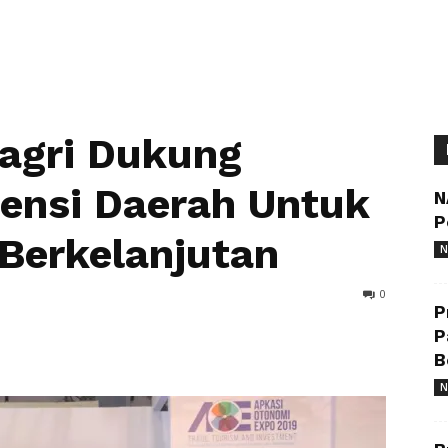
agri Dukung
ensi Daerah Untuk
N
P
Berkelanjutan
N
0
P
P
B
N