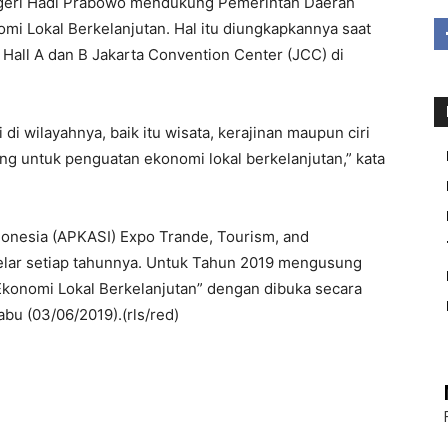
egeri Hadi Prabowo mendukung Pemerintah Daerah
mi Lokal Berkelanjutan. Hal itu diungkapkannya saat
all A dan B Jakarta Convention Center (JCC) di
i wilayahnya, baik itu wisata, kerajinan maupun ciri
ing untuk penguatan ekonomi lokal berkelanjutan,” kata
onesia (APKASI) Expo Trande, Tourism, and
elar setiap tahunnya. Untuk Tahun 2019 mengusung
Ekonomi Lokal Berkelanjutan” dengan dibuka secara
u (03/06/2019).(rls/red)