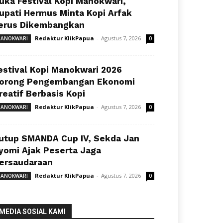
uka Festival Kopi Manokwari,
upati Hermus Minta Kopi Arfak
erus Dikembangkan
Redaktur KlikPapua
-
Agustus 7, 2026
ANOKWARI
0
estival Kopi Manokwari 2026
orong Pengembangan Ekonomi
reatif Berbasis Kopi
Redaktur KlikPapua
-
Agustus 7, 2026
ANOKWARI
0
utup SMANDA Cup IV, Sekda Jan
yomi Ajak Peserta Jaga
ersaudaraan
Redaktur KlikPapua
-
Agustus 7, 2026
ANOKWARI
0
MEDIA SOSIAL KAMI