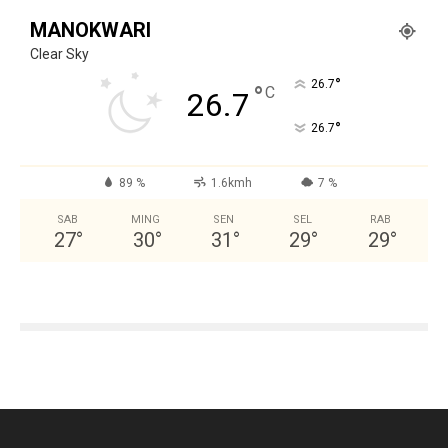
MANOKWARI
Clear Sky
°
26.7
°
C
26.7
°
26.7
89 %
1.6kmh
7 %
SAB
MING
SEN
SEL
RAB
27
°
30
°
31
°
29
°
29
°