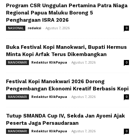
Program CSR Unggulan Pertamina Patra Niaga
Regional Papua Maluku Borong 5
Penghargaan ISRA 2026
redaksi
-
Agustus 7, 2026
NASIONAL
0
Buka Festival Kopi Manokwari, Bupati Hermus
Minta Kopi Arfak Terus Dikembangkan
Redaktur KlikPapua
-
Agustus 7, 2026
MANOKWARI
0
Festival Kopi Manokwari 2026 Dorong
Pengembangan Ekonomi Kreatif Berbasis Kopi
Redaktur KlikPapua
-
Agustus 7, 2026
MANOKWARI
0
Tutup SMANDA Cup IV, Sekda Jan Ayomi Ajak
Peserta Jaga Persaudaraan
Redaktur KlikPapua
-
Agustus 7, 2026
MANOKWARI
0