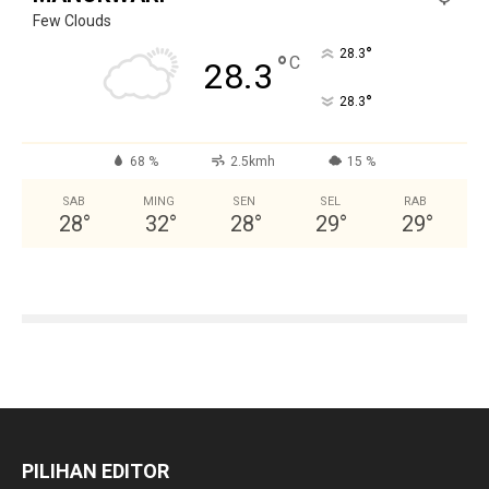
Few Clouds
°
28.3
°
C
28.3
°
28.3
68 %
2.5kmh
15 %
SAB
MING
SEN
SEL
RAB
28
°
32
°
28
°
29
°
29
°
PILIHAN EDITOR