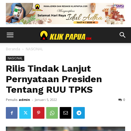
Beranda
NASIONAL
NASIONAL
Rilis Tindak Lanjut
Pernyataan Presiden
Tentang RUU TPKS
Penulis
admin
-
Januari 5, 2022
0