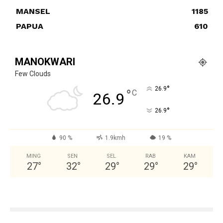
MANSEL
1185
PAPUA
610
MANOKWARI
Few Clouds
°
26.9
°
C
26.9
°
26.9
90 %
1.9kmh
19 %
MING
SEN
SEL
RAB
KAM
27
°
32
°
29
°
29
°
29
°