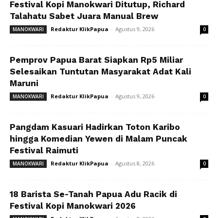
Festival Kopi Manokwari Ditutup, Richard
Talahatu Sabet Juara Manual Brew
Redaktur KlikPapua
-
Agustus 9, 2026
MANOKWARI
0
Pemprov Papua Barat Siapkan Rp5 Miliar
Selesaikan Tuntutan Masyarakat Adat Kali
Maruni
Redaktur KlikPapua
-
Agustus 9, 2026
MANOKWARI
0
Pangdam Kasuari Hadirkan Toton Karibo
hingga Komedian Yewen di Malam Puncak
Festival Raimuti
Redaktur KlikPapua
-
Agustus 8, 2026
MANOKWARI
0
18 Barista Se-Tanah Papua Adu Racik di
Festival Kopi Manokwari 2026