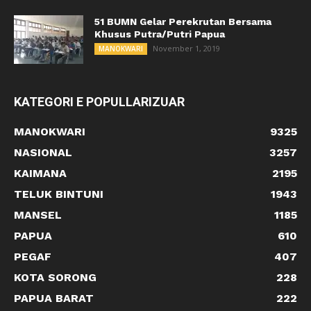
51 BUMN Gelar Perekrutan Bersama
Khusus Putra/Putri Papua
November 1, 2019
MANOKWARI
KATEGORI E POPULLARIZUAR
MANOKWARI
9325
NASIONAL
3257
KAIMANA
2195
TELUK BINTUNI
1943
MANSEL
1185
PAPUA
610
PEGAF
407
KOTA SORONG
228
PAPUA BARAT
222