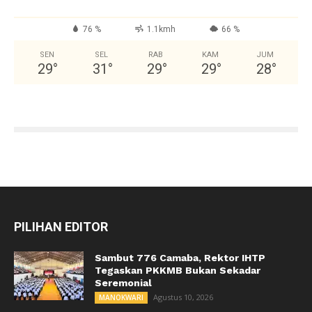
76 %
1.1kmh
66 %
SEN
SEL
RAB
KAM
JUM
29
°
31
°
29
°
29
°
28
°
PILIHAN EDITOR
Sambut 776 Camaba, Rektor IHTP
Tegaskan PKKMB Bukan Sekadar
Seremonial
Agustus 10, 2026
MANOKWARI