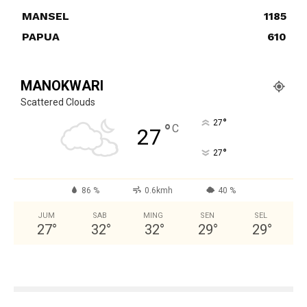
MANSEL
1185
PAPUA
610
MANOKWARI
Scattered Clouds
°
27
°
C
27
°
27
86 %
0.6kmh
40 %
JUM
SAB
MING
SEN
SEL
27
°
32
°
32
°
29
°
29
°