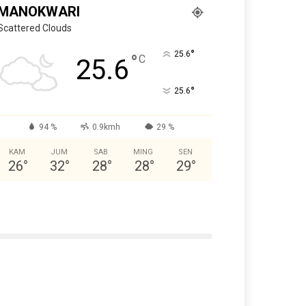
MANOKWARI
Scattered Clouds
°
25.6
°
C
25.6
°
25.6
94 %
0.9kmh
29 %
KAM
JUM
SAB
MING
SEN
26
°
32
°
28
°
28
°
29
°