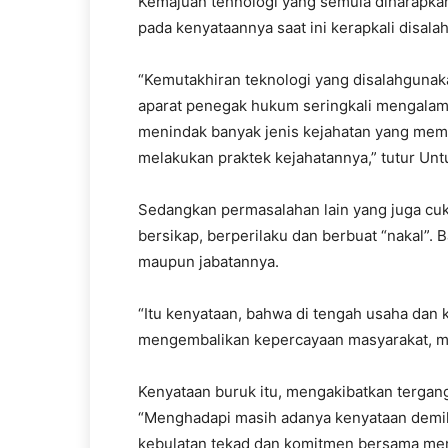
Kemajuan tehnologi yang semula diharapka
pada kenyataannya saat ini kerapkali disal
“Kemutakhiran teknologi yang disalahgunak
aparat penegak hukum seringkali mengalam
menindak banyak jenis kejahatan yang mema
melakukan praktek kejahatannya,” tutur Unt
Sedangkan permasalahan lain yang juga cu
bersikap, berperilaku dan berbuat “nakal”
maupun jabatannya.
“Itu kenyataan, bahwa di tengah usaha dan
mengembalikan kepercayaan masyarakat, masi
Kenyataan buruk itu, mengakibatkan tergang
“Menghadapi masih adanya kenyataan demikia
kebulatan tekad dan komitmen bersama me