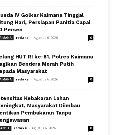
usda IV Golkar Kaimana Tinggal
itung Hari, Persiapan Panitia Capai
0 Persen
redaksi
-
Agustus 6, 2026
AIMANA
0
elang HUT RI ke-81, Polres Kaimana
agikan Bendera Merah Putih
epada Masyarakat
redaksi
-
Agustus 6, 2026
AIMANA
0
ntensitas Kebakaran Lahan
eningkat, Masyarakat Diimbau
entikan Pembakaran Tanpa
engawasan
redaksi
-
Agustus 6, 2026
ANSEL
0