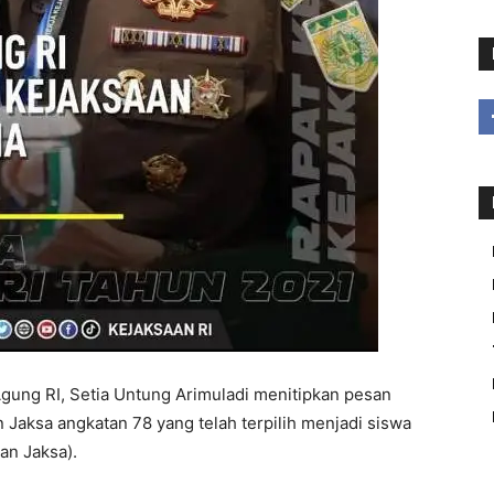
gung RI, Setia Untung Arimuladi menitipkan pesan
Jaksa angkatan 78 yang telah terpilih menjadi siswa
an Jaksa).