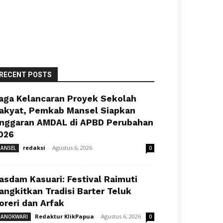
RECENT POSTS
aga Kelancaran Proyek Sekolah
akyat, Pemkab Mansel Siapkan
nggaran AMDAL di APBD Perubahan
026
redaksi
-
Agustus 6, 2026
ANSEL
0
asdam Kasuari: Festival Raimuti
angkitkan Tradisi Barter Teluk
oreri dan Arfak
Redaktur KlikPapua
-
Agustus 6, 2026
ANOKWARI
0