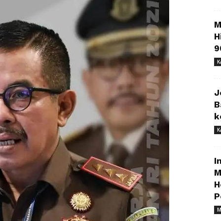
M
H
9
K
J
B
k
K
I
M
H
P
M