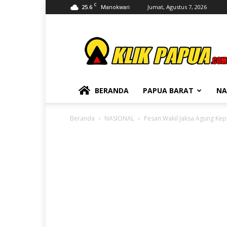
C
25.6
Jumat, Agustus 7, 2026
Manokwari
KLIKPAPUA
BERANDA
PAPUA BARAT
NA
Beranda
NASIONAL
Pesan Wakil Jaksa Agung Kep