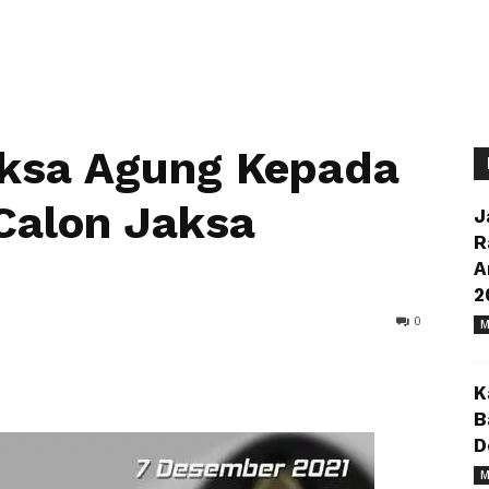
aksa Agung Kepada
 Calon Jaksa
J
R
A
2
0
M
K
B
D
M