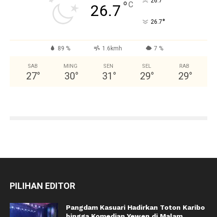
°
26.7
°
C
26.7
°
26.7
89 %
1.6kmh
7 %
SAB
MING
SEN
SEL
RAB
27
°
30
°
31
°
29
°
29
°
PILIHAN EDITOR
Pangdam Kasuari Hadirkan Toton Karibo
hingga Komedian Yewen di Malam