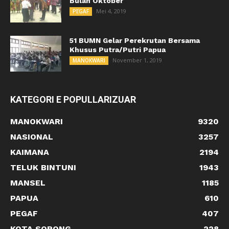
Bulan Oktober
Mei 4, 2019
PEGAF
51 BUMN Gelar Perekrutan Bersama
Khusus Putra/Putri Papua
November 1, 2019
MANOKWARI
KATEGORI E POPULLARIZUAR
MANOKWARI
9320
NASIONAL
3257
KAIMANA
2194
TELUK BINTUNI
1943
MANSEL
1185
PAPUA
610
PEGAF
407
KOTA SORONG
228