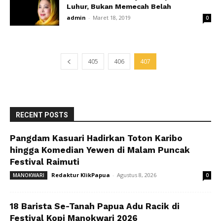
Luhur, Bukan Memecah Belah
admin
-
Maret 18, 2019
0
405
406
407
RECENT POSTS
Pangdam Kasuari Hadirkan Toton Karibo
hingga Komedian Yewen di Malam Puncak
Festival Raimuti
Redaktur KlikPapua
-
Agustus 8, 2026
MANOKWARI
0
18 Barista Se-Tanah Papua Adu Racik di
Festival Kopi Manokwari 2026