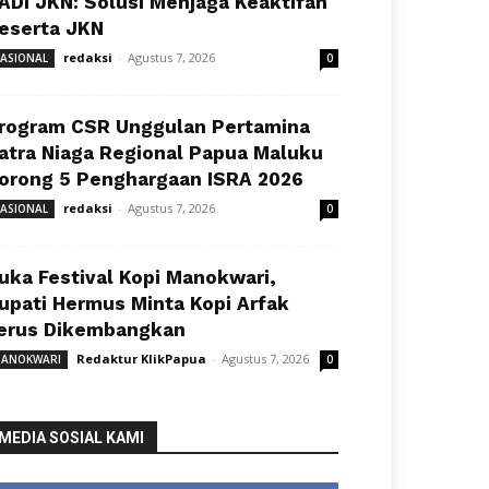
ADI JKN: Solusi Menjaga Keaktifan
eserta JKN
redaksi
-
Agustus 7, 2026
ASIONAL
0
rogram CSR Unggulan Pertamina
atra Niaga Regional Papua Maluku
orong 5 Penghargaan ISRA 2026
redaksi
-
Agustus 7, 2026
ASIONAL
0
uka Festival Kopi Manokwari,
upati Hermus Minta Kopi Arfak
erus Dikembangkan
Redaktur KlikPapua
-
Agustus 7, 2026
ANOKWARI
0
MEDIA SOSIAL KAMI