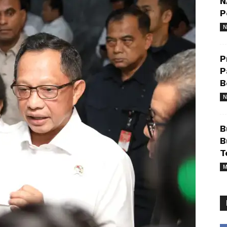
N
P
N
P
P
B
N
B
B
T
M