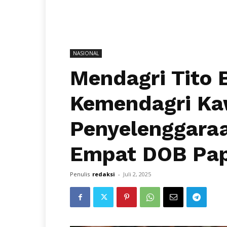
NASIONAL
Mendagri Tito 
Kemendagri Ka
Penyelenggara
Empat DOB Pa
Penulis
redaksi
-
Juli 2, 2025