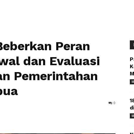
Beberkan Peran
wal dan Evaluasi
P
K
an Pemerintahan
M
M
pua
1
0
d
M