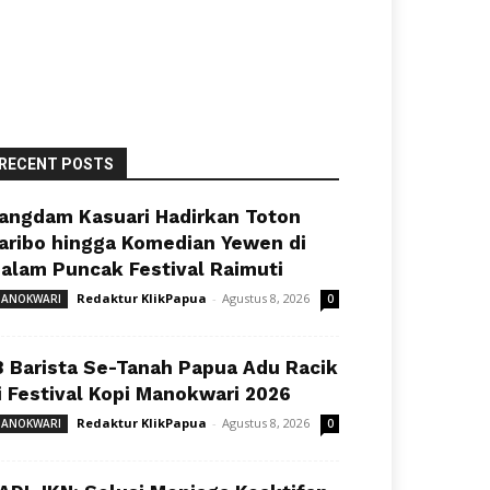
RECENT POSTS
angdam Kasuari Hadirkan Toton
aribo hingga Komedian Yewen di
alam Puncak Festival Raimuti
Redaktur KlikPapua
-
Agustus 8, 2026
ANOKWARI
0
8 Barista Se-Tanah Papua Adu Racik
i Festival Kopi Manokwari 2026
Redaktur KlikPapua
-
Agustus 8, 2026
ANOKWARI
0