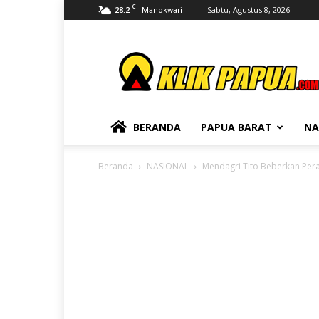
C
28.2
Sabtu, Agustus 8, 2026
Manokwari
KLIKPAPUA
BERANDA
PAPUA BARAT
NA
Beranda
NASIONAL
Mendagri Tito Beberkan Per