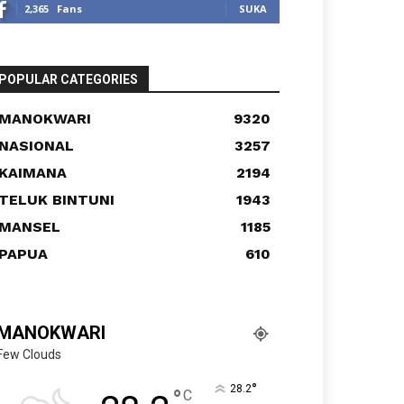
2,365
Fans
SUKA
POPULAR CATEGORIES
MANOKWARI
9320
NASIONAL
3257
KAIMANA
2194
TELUK BINTUNI
1943
MANSEL
1185
PAPUA
610
MANOKWARI
Few Clouds
°
28.2
°
C