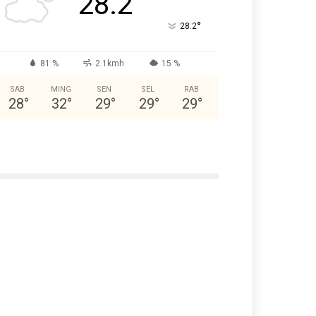
28.2
°
28.2
81 %
2.1kmh
15 %
SAB
MING
SEN
SEL
RAB
28
°
32
°
29
°
29
°
29
°