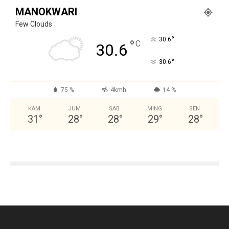
MANOKWARI
Few Clouds
°
30.6
°
C
30.6
°
30.6
75 %
4kmh
14 %
KAM
JUM
SAB
MING
SEN
31
°
28
°
28
°
29
°
28
°