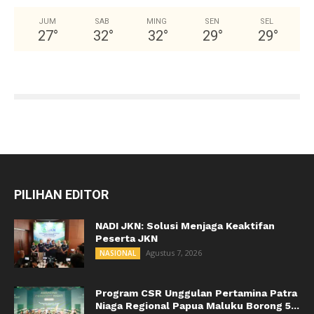
JUM
SAB
MING
SEN
SEL
27
°
32
°
32
°
29
°
29
°
PILIHAN EDITOR
NADI JKN: Solusi Menjaga Keaktifan
Peserta JKN
Agustus 7, 2026
NASIONAL
Program CSR Unggulan Pertamina Patra
Niaga Regional Papua Maluku Borong 5...