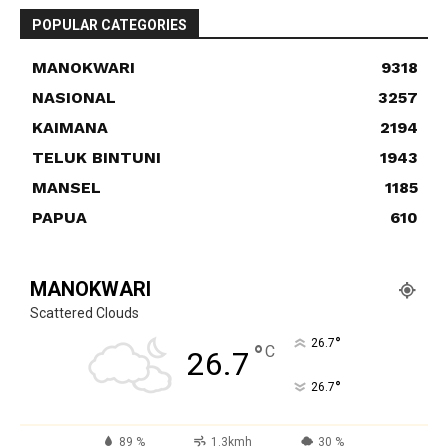
POPULAR CATEGORIES
MANOKWARI
9318
NASIONAL
3257
KAIMANA
2194
TELUK BINTUNI
1943
MANSEL
1185
PAPUA
610
MANOKWARI
Scattered Clouds
°
26.7
°
C
26.7
°
26.7
89 %
1.3kmh
30 %