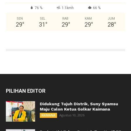
76 %
1.1kmh
66 %
SEN
SEL
RAB
KAM
JUM
29
°
31
°
29
°
29
°
28
°
PILIHAN EDITOR
Didukung Tujuh Distrik, Suny Syamsu
Maju Calon Ketua Golkar Kaimana
Agustus 10, 2026
KAIMANA