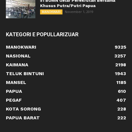
51 BUMN Gelar Perekrutan Bersama
Khusus Putra/Putri Papua
November 1, 2019
MANOKWARI
KATEGORI E POPULLARIZUAR
MANOKWARI
9325
NASIONAL
3257
KAIMANA
2198
TELUK BINTUNI
1943
MANSEL
1185
PAPUA
610
PEGAF
407
KOTA SORONG
228
PAPUA BARAT
222