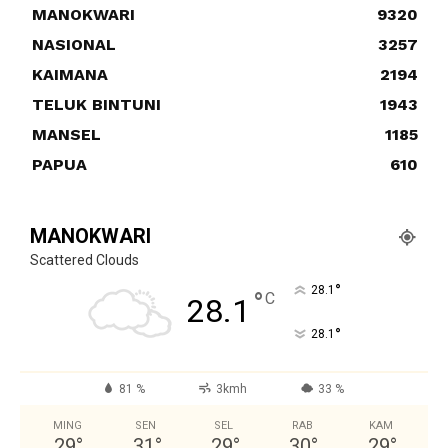
MANOKWARI
9320
NASIONAL
3257
KAIMANA
2194
TELUK BINTUNI
1943
MANSEL
1185
PAPUA
610
MANOKWARI
Scattered Clouds
°
28.1
°
C
28.1
°
28.1
81 %
3kmh
33 %
MING
SEN
SEL
RAB
KAM
29
°
31
°
29
°
30
°
29
°