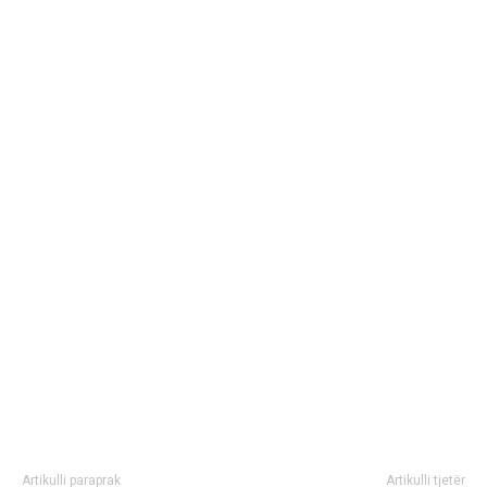
Artikulli paraprak
Artikulli tjetër