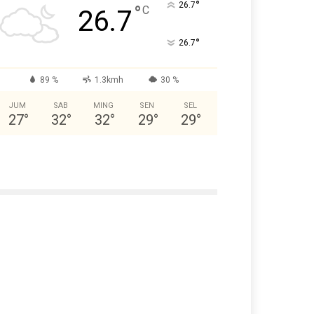
°
26.7
°
C
26.7
°
26.7
89 %
1.3kmh
30 %
JUM
SAB
MING
SEN
SEL
27
°
32
°
32
°
29
°
29
°