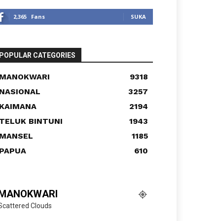
2,365
Fans
SUKA
POPULAR CATEGORIES
MANOKWARI
9318
NASIONAL
3257
KAIMANA
2194
TELUK BINTUNI
1943
MANSEL
1185
PAPUA
610
MANOKWARI
Scattered Clouds