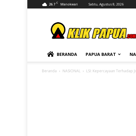
C
26.7
Sabtu, Agustus 8, 2026
Manokwari
KLIKPAPUA
BERANDA
PAPUA BARAT
NA
Beranda
NASIONAL
LSI: Kepercayaan Terhadap 