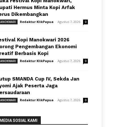
uka Festival Kopi Manokwari,
upati Hermus Minta Kopi Arfak
erus Dikembangkan
Redaktur KlikPapua
-
Agustus 7, 2026
ANOKWARI
0
estival Kopi Manokwari 2026
orong Pengembangan Ekonomi
reatif Berbasis Kopi
Redaktur KlikPapua
-
Agustus 7, 2026
ANOKWARI
0
utup SMANDA Cup IV, Sekda Jan
yomi Ajak Peserta Jaga
ersaudaraan
Redaktur KlikPapua
-
Agustus 7, 2026
ANOKWARI
0
MEDIA SOSIAL KAMI