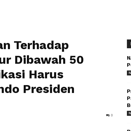
an Terhadap
ur Dibawah 50
N
P
kasi Harus
N
do Presiden
P
P
B
N
0