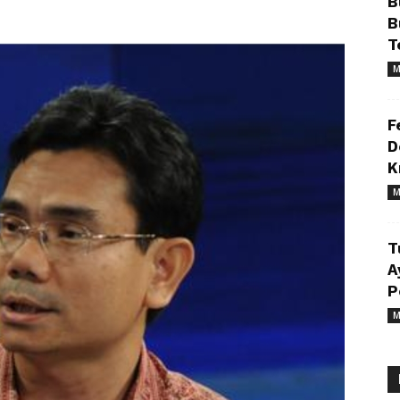
B
B
T
M
F
D
K
M
T
A
P
M