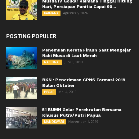
Musda IV Golkar Kaimana Tinggal Hitung
Hari, Persiapan Panitia Capai 90...
Agustus 6, 2026
KAIMANA
POSTING POPULER
Penemuan Kereta Firaun Saat Mengejar
Nabi Musa di Laut Merah
Juni 3, 2019
NASIONAL
BKN : Penerimaan CPNS Formasi 2019
Bulan Oktober
Mei 4, 2019
PEGAF
51 BUMN Gelar Perekrutan Bersama
Khusus Putra/Putri Papua
November 1, 2019
MANOKWARI