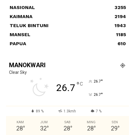
NASIONAL
3255
KAIMANA
2194
TELUK BINTUNI
1943
MANSEL
1185
PAPUA
610
MANOKWARI
Clear Sky
°
26.7
°
C
26.7
°
26.7
89 %
1.3kmh
7 %
KAM
JUM
SAB
MING
SEN
28
°
32
°
28
°
28
°
29
°