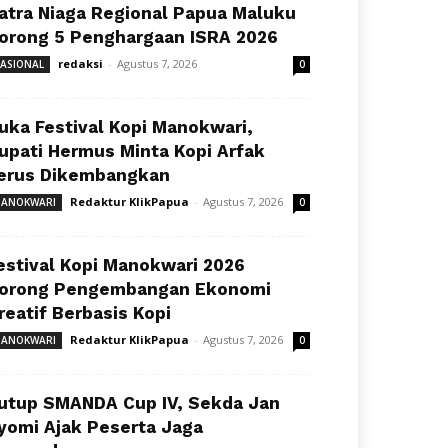
atra Niaga Regional Papua Maluku
orong 5 Penghargaan ISRA 2026
redaksi
-
Agustus 7, 2026
ASIONAL
0
uka Festival Kopi Manokwari,
upati Hermus Minta Kopi Arfak
erus Dikembangkan
Redaktur KlikPapua
-
Agustus 7, 2026
ANOKWARI
0
estival Kopi Manokwari 2026
orong Pengembangan Ekonomi
reatif Berbasis Kopi
Redaktur KlikPapua
-
Agustus 7, 2026
ANOKWARI
0
utup SMANDA Cup IV, Sekda Jan
yomi Ajak Peserta Jaga