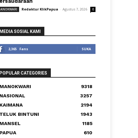
ersaudaraan
Redaktur KlikPapua
-
Agustus 7, 2026
ANOKWARI
0
MEDIA SOSIAL KAMI
2,365
Fans
SUKA
POPULAR CATEGORIES
MANOKWARI
9318
NASIONAL
3257
KAIMANA
2194
TELUK BINTUNI
1943
MANSEL
1185
PAPUA
610