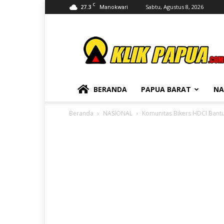
C
27.3
Sabtu, Agustus 8, 2026
Manokwari
KLIKPAPUA
BERANDA
PAPUA BARAT
NA
Beranda
NASIONAL
Komunitas Bikers HDCI Bant