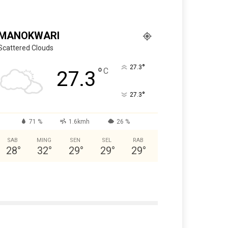
MANOKWARI
Scattered Clouds
°
27.3
°
C
27.3
°
27.3
71 %
1.6kmh
26 %
SAB
MING
SEN
SEL
RAB
28
°
32
°
29
°
29
°
29
°