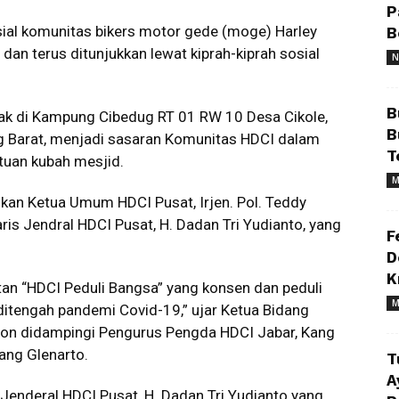
P
ial komunitas bikers motor gede (moge) Harley
B
 dan terus ditunjukkan lewat kiprah-kiprah sosial
N
B
etak di Kampung Cibedug RT 01 RW 10 Desa Cikole,
B
Barat, menjadi sasaran Komunitas HDCI dalam
T
tuan kubah mesjid.
M
hkan Ketua Umum HDCI Pusat, Irjen. Pol. Teddy
ris Jendral HDCI Pusat, H. Dadan Tri Yudianto, yang
F
D
K
tan “HDCI Peduli Bangsa” yang konsen dan peduli
M
ditengah pandemi Covid-19,” ujar Ketua Bidang
ion didampingi Pengurus Pengda HDCI Jabar, Kang
ang Glenarto.
T
A
Jenderal HDCI Pusat, H. Dadan Tri Yudianto yang