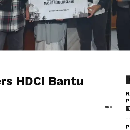
ers HDCI Bantu
N
P
0
N
P