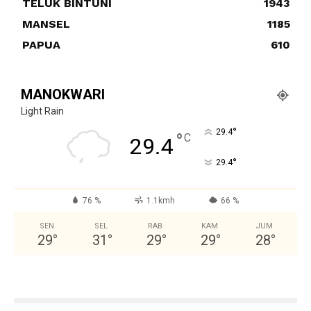
TELUK BINTUNI
1943
MANSEL
1185
PAPUA
610
MANOKWARI
Light Rain
°
29.4
°
C
29.4
°
29.4
76 %
1.1kmh
66 %
SEN
SEL
RAB
KAM
JUM
29
°
31
°
29
°
29
°
28
°