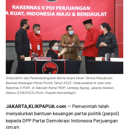
Silaturahmi dan Penandatanganan Berita Acara Serah Terima Penyaluran
Bantuan Keuangan Partai Politik Tahun 2022” dilaksanakan di sela-sela
Rakernas II PDIP, di Sekolah Partai PDIP, Lenteng Agung, Jakarta Selatan,
Selasa (21/6/2022).(Foto: Puspen Kemendagri)
JAKARTA
,KLIKPAPUA.com
— Pemerintah telah
menyalurkan bantuan keuangan partai politik (parpol)
kepada DPP Partai Demokrasi Indonesia Perjuangan
(PDIP).