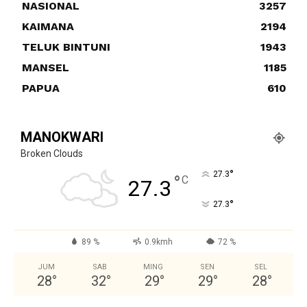
NASIONAL
3257
KAIMANA
2194
TELUK BINTUNI
1943
MANSEL
1185
PAPUA
610
MANOKWARI
Broken Clouds
°
27.3
°
C
27.3
°
27.3
89 %
0.9kmh
72 %
JUM
SAB
MING
SEN
SEL
28
°
32
°
29
°
29
°
28
°