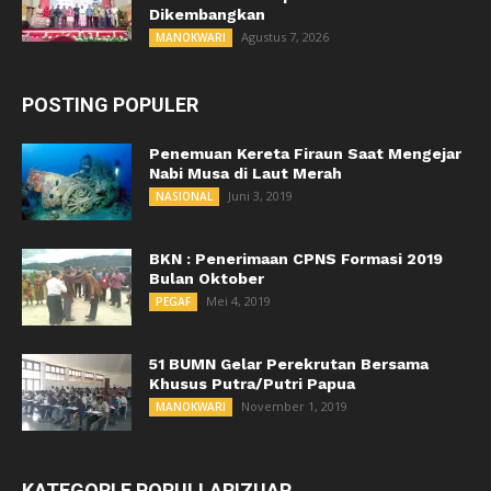
Dikembangkan
Agustus 7, 2026
MANOKWARI
POSTING POPULER
Penemuan Kereta Firaun Saat Mengejar
Nabi Musa di Laut Merah
Juni 3, 2019
NASIONAL
BKN : Penerimaan CPNS Formasi 2019
Bulan Oktober
Mei 4, 2019
PEGAF
51 BUMN Gelar Perekrutan Bersama
Khusus Putra/Putri Papua
November 1, 2019
MANOKWARI
KATEGORI E POPULLARIZUAR