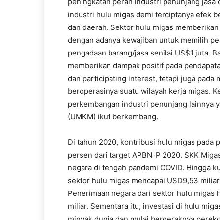
peningkatan peran industri penunjang jasa
industri hulu migas demi terciptanya efek b
dan daerah. Sektor hulu migas memberikan 
dengan adanya kewajiban untuk memilih per
pengadaan barang/jasa senilai US$1 juta. Ba
memberikan dampak positif pada pendapatan
dan participating interest, tetapi juga pad
beroperasinya suatu wilayah kerja migas. K
perkembangan industri penunjang lainnya y
(UMKM) ikut berkembang.
Di tahun 2020, kontribusi hulu migas pada 
persen dari target APBN-P 2020. SKK Miga
negara di tengah pandemi COVID. Hingga kua
sektor hulu migas mencapai USD9,53 miliar 
Penerimaan negara dari sektor hulu migas 
miliar. Sementara itu, investasi di hulu m
minyak dunia dan mulai bergeraknya perekono