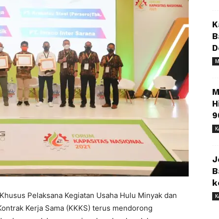
K
B
D
M
M
H
9
K
J
B
k
 Khusus Pelaksana Kegiatan Usaha Hulu Minyak dan
K
Kontrak Kerja Sama (KKKS) terus mendorong