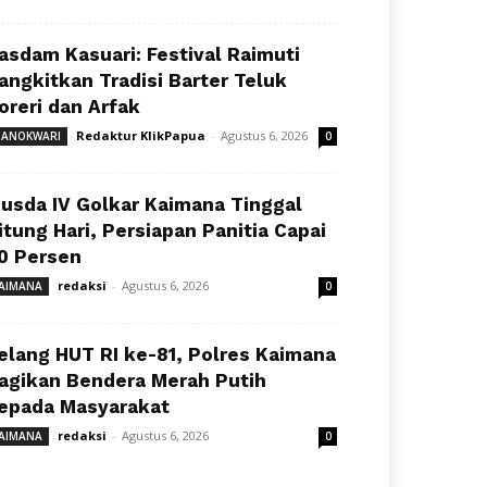
asdam Kasuari: Festival Raimuti
angkitkan Tradisi Barter Teluk
oreri dan Arfak
Redaktur KlikPapua
-
Agustus 6, 2026
ANOKWARI
0
usda IV Golkar Kaimana Tinggal
itung Hari, Persiapan Panitia Capai
0 Persen
redaksi
-
Agustus 6, 2026
AIMANA
0
elang HUT RI ke-81, Polres Kaimana
agikan Bendera Merah Putih
epada Masyarakat
redaksi
-
Agustus 6, 2026
AIMANA
0