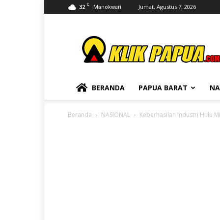
C
32
Jumat, Agustus 7, 2026
Manokwari
KLIKPAPUA
BERANDA
PAPUA BARAT
NA
Beranda
NASIONAL
Keberhasilan Industri Hulu 