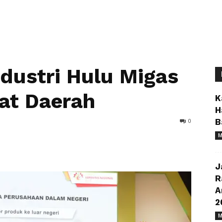
ndustri Hulu Migas
at Daerah
K
H
0
B
M
J
R
A
2
M