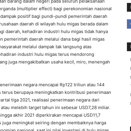
 dan barang dalam negeri pada seluruh pelaksanaan
erganda (multiplier effect) bagi perekonomian nasional
dampak positif bagi pundi-pundi pemerintah daerah
usahaan daerah di wilayah hulu migas berada dalam
gi daerah, kehadiran industri hulu migas tidak hanya
 pemerintah daerah melalui dana bagi hasil migas
a masyarakat melalui dampak tak langsung atas
ehadiran industri hulu migas terus mendorong
ang juga mengakibatkan usaha kecil, miro, menengah
penerimaan negara mencapai Rp122 triliun atau 144
s terus berupaya meningkatkan kontribusi penerimaan
rtal tiga 2021, realisasi penerimaan negara dari
atau melebih target tahun ini sebesar USD7,28 miliar.
hingga akhir 2021 diperkirakan mencapai USD11,7
igas juga meningkat seiring dengan membaiknya harga
mian nasional, saat ini nilai investasi di hulu migas