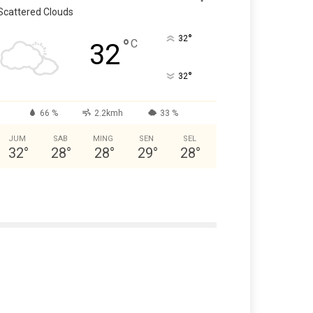
Scattered Clouds
°
32
°
C
32
°
32
66 %
2.2kmh
33 %
JUM
SAB
MING
SEN
SEL
32
°
28
°
28
°
29
°
28
°