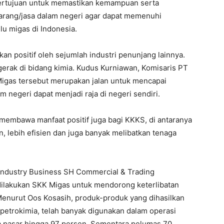
bertujuan untuk memastikan kemampuan serta
rang/jasa dalam negeri agar dapat memenuhi
lu migas di Indonesia.
an positif oleh sejumlah industri penunjang lainnya.
erak di bidang kimia. Kudus Kurniawan, Komisaris PT
igas tersebut merupakan jalan untuk mencapai
m negeri dapat menjadi raja di negeri sendiri.
 membawa manfaat positif juga bagi KKKS, di antaranya
, lebih efisien dan juga banyak melibatkan tenaga
Industry Business SH Commercial & Trading
dilakukan SKK Migas untuk mendorong keterlibatan
 Menurut Oos Kosasih, produk-produk yang dihasilkan
petrokimia, telah banyak digunakan dalam operasi
a pasar hingga 97 persen. Sementara pelumas 70