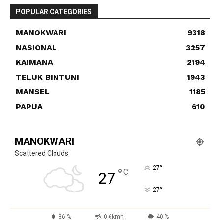
POPULAR CATEGORIES
MANOKWARI
9318
NASIONAL
3257
KAIMANA
2194
TELUK BINTUNI
1943
MANSEL
1185
PAPUA
610
MANOKWARI
Scattered Clouds
°
27
°
C
27
°
27
86 %
0.6kmh
40 %