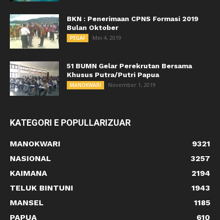
BKN : Penerimaan CPNS Formasi 2019
Bulan Oktober
Mei 4, 2019
PEGAF
51 BUMN Gelar Perekrutan Bersama
Khusus Putra/Putri Papua
November 1, 2019
MANOKWARI
KATEGORI E POPULLARIZUAR
MANOKWARI
9321
NASIONAL
3257
KAIMANA
2194
TELUK BINTUNI
1943
MANSEL
1185
PAPUA
610