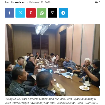
Penulis
redaksi
-
Februari 20, 2020
0
Dialog SMSI Pusat bersama Mohammad Nuh dan Hatta Rajasa di gedung 6,
Jalan Darmawangsa Raya Kebayoran Baru, Jakarta Selatan, Rabu (19/2/2020)