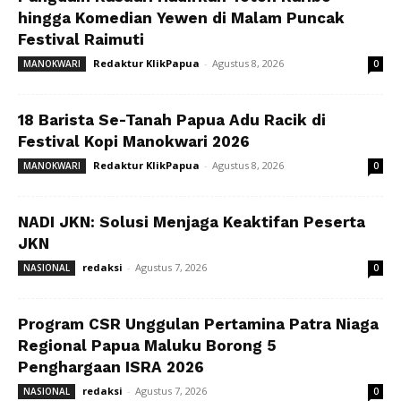
hingga Komedian Yewen di Malam Puncak
Festival Raimuti
Redaktur KlikPapua
-
Agustus 8, 2026
MANOKWARI
0
18 Barista Se-Tanah Papua Adu Racik di
Festival Kopi Manokwari 2026
Redaktur KlikPapua
-
Agustus 8, 2026
MANOKWARI
0
NADI JKN: Solusi Menjaga Keaktifan Peserta
JKN
redaksi
-
Agustus 7, 2026
NASIONAL
0
Program CSR Unggulan Pertamina Patra Niaga
Regional Papua Maluku Borong 5
Penghargaan ISRA 2026
redaksi
-
Agustus 7, 2026
NASIONAL
0