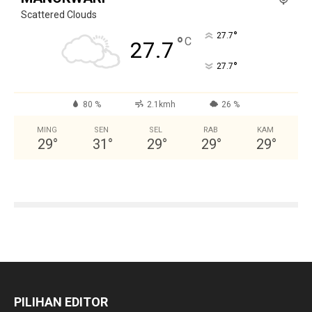
Scattered Clouds
°
27.7
°
C
27.7
°
27.7
80 %
2.1kmh
26 %
MING
SEN
SEL
RAB
KAM
29
°
31
°
29
°
29
°
29
°
PILIHAN EDITOR