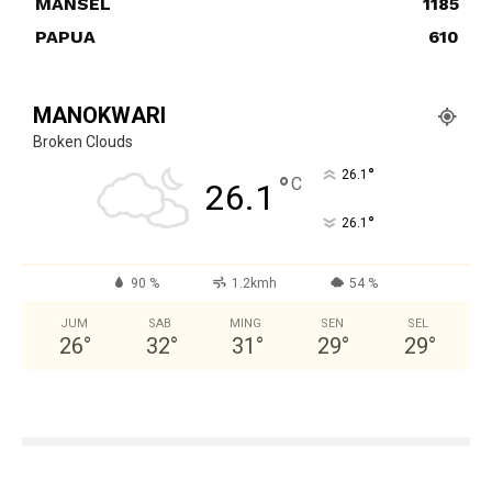
MANSEL
1185
PAPUA
610
MANOKWARI
Broken Clouds
°
26.1
°
C
26.1
°
26.1
90 %
1.2kmh
54 %
JUM
SAB
MING
SEN
SEL
26
°
32
°
31
°
29
°
29
°